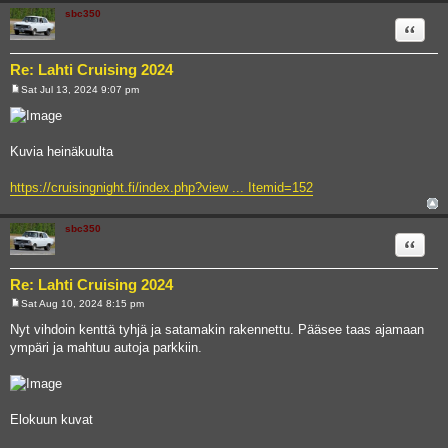
sbc350
Quote
Re: Lahti Cruising 2024
Sat Jul 13, 2024 9:07 pm
P
o
s
t
Kuvia heinäkuulta
https://cruisingnight.fi/index.php?view ... Itemid=152
sbc350
Quote
Re: Lahti Cruising 2024
Sat Aug 10, 2024 8:15 pm
P
o
Nyt vihdoin kenttä tyhjä ja satamakin rakennettu. Pääsee taas ajamaan
s
ympäri ja mahtuu autoja parkkiin.
t
Elokuun kuvat