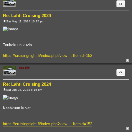
Quote
Re: Lahti Cruising 2024
Sat May 11, 2024 10:35 pm
P
o
s
t
Toukokuun kuvia
https://cruisingnight.fi/index.php?view ... Itemid=152
sbc350
Quote
Re: Lahti Cruising 2024
Sat Jun 08, 2024 8:15 pm
P
o
s
t
Kesäkuun kuvat
https://cruisingnight.fi/index.php?view ... Itemid=152