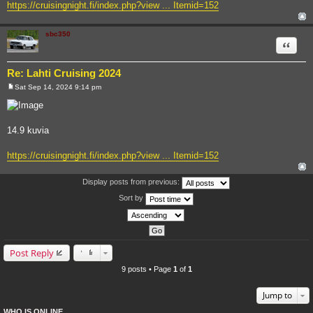
https://cruisingnight.fi/index.php?view ... Itemid=152
sbc350
Quote
Re: Lahti Cruising 2024
Sat Sep 14, 2024 9:14 pm
P
o
s
t
14.9 kuvia
https://cruisingnight.fi/index.php?view ... Itemid=152
Display posts from previous:
Sort by
Post Reply
9 posts • Page
1
of
1
Jump to
WHO IS ONLINE