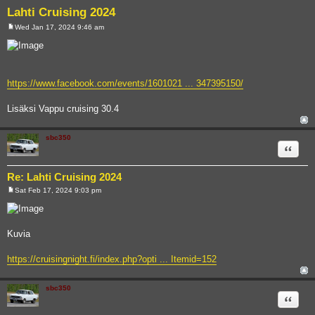
Lahti Cruising 2024
Wed Jan 17, 2024 9:46 am
P
o
s
t
https://www.facebook.com/events/1601021 ... 347395150/
Lisäksi Vappu cruising 30.4
sbc350
Quote
Re: Lahti Cruising 2024
Sat Feb 17, 2024 9:03 pm
P
o
s
t
Kuvia
https://cruisingnight.fi/index.php?opti ... Itemid=152
sbc350
Quote