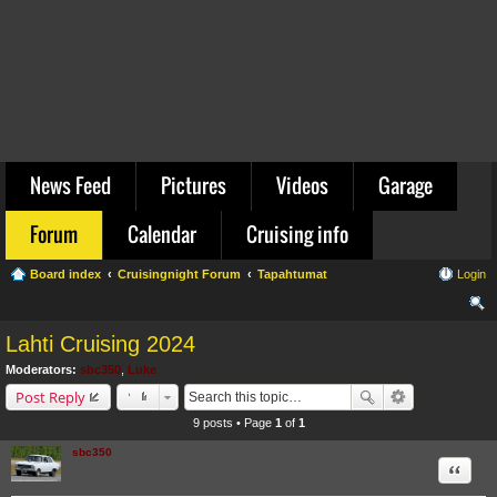
News Feed
Pictures
Videos
Garage
Forum
Calendar
Cruising info
Board index
Cruisingnight Forum
Tapahtumat
Login
ear
Lahti Cruising 2024
ch
Moderators:
sbc350
,
Luke
Post Reply
9 posts • Page
1
of
1
sbc350
Quote