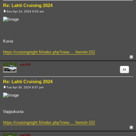
Re: Lahti Cruising 2024
Sun Apr 14, 2024 9:03 am
P
o
s
t
Kuvia
https://cruisingnight.fi/index.php?view ... Itemid=152
sbc350
Quote
Re: Lahti Cruising 2024
Tue Apr 30, 2024 9:07 pm
P
o
s
t
Vappukuvia
https://cruisingnight.fi/index.php?view ... Itemid=152
sbc350