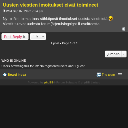
Uusien viestien imoitukset eivät toimineet
Wed Sep 07, 2022 7:24 pm
P
o
Nyt pitäisi toimia taas sähköposti-ilmoitukset uusista viesteistä
s
Viestit tulevat uudesta forum(ät)cruisingnight.fi osoitteesta.
t
Post Reply
1 post • Page
1
of
1
Jump to
WHO IS ONLINE
Users browsing this forum: No registered users and 1 guest
Board index
The team
Powered by
phpBB
® Forum Software © phpBB Limited