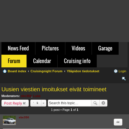
News Feed
Pictures
Videos
Garage
Forum
Calendar
Cruising info
Board index
Cruisingnight Forum
Ylläpidon tiedotukset
Login
ear
Uusien viestien imoitukset eivät toimineet
ch
Moderators:
sbc350
,
Luke
Post Reply
1 post • Page
1
of
1
sbc350
Quote