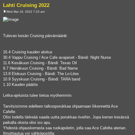
Lahti Cruising 2022
Wed Mar 16, 2022 7:23 am
P
o
s
t
Tulevan kesän Cruising päivämäärät:
16.4 Cruising kauden aloitus
30.4 Vappu Cruising / Ace Cafe avajaiset - Bändi: Night Nurse
11.6 Kesäkuun Cruising - Bändi: Texas Oil
9.7 Heinäkuun Cruising - Bändi: Bad Name
13.8 Elokuun Cruising - Bändi: The Lo-Lites
10.9 Syyskuun Cruising - Bändi: TARA band
1.10 Kauden päätös
Letka-ajeluista tulee tietoa myöhemmin.
Tarvitsisimme edelleen talkooporukkaa ohjaamaan liikennettä Ace
Cafelle.
Olisi todella tärkeää saada uutta porukkaa riveihin. Jopa kerran kesässä
paikalla olosta olisi iso apu.
Yhdestä ohjauskerrasta saa ruokapoletin, jolla saa Ace Cafelta aterian.
Ilmoittautua voi sähköpostilla: