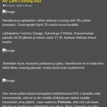
Re: Lahti Cruising 2022
Fri Jul 01, 2022 4:46 am
P
o
s
t
Heinäkuussa ajellaankin vähän pidempi cruising reitti 20v juhlan
kunniaksi. Cruisingnight täytti 20 vuotta tossa keväällä.
Lähtöpaikka Tuomo's Garage, Kukonkuja 3 Hollola. Kokoonnutaan
paikalle 16:30 jälkeen ja letkan startti 17:30. Ajellaan Hollolan kirkon
kautta:
Teetetään myös muutama juhlatarra ja paita, harmillisesti ne ei taida ihan
ehtiä tähän cruising päivään, mutta niistä lisää myöhemmin
Sen verran pitää tuosta kuminpolton kieltämisestä ACE:n alueella vielä
kommentoida, että se ei ole meidän yhdistyksen taikka meidän
kenenkään oma päätös, vaan vaatimus
Poliisilta
, että sitä valvotaan.
Muuten ei tapahtuma välttämättä saa jatkua. Myös Tukesilta on tullut