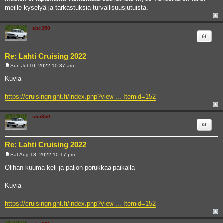
meille kyselyä ja tarkastuksia turvallisuusjutuista.
sbc350
Quote
Re: Lahti Cruising 2022
Sun Jul 10, 2022 10:37 am
P
o
Kuvia
s
t
https://cruisingnight.fi/index.php?view ... Itemid=152
sbc350
Quote
Re: Lahti Cruising 2022
Sat Aug 13, 2022 10:17 pm
P
o
Olihan kuuma keli ja paljon porukkaa paikalla
s
t
Kuvia
https://cruisingnight.fi/index.php?view ... Itemid=152