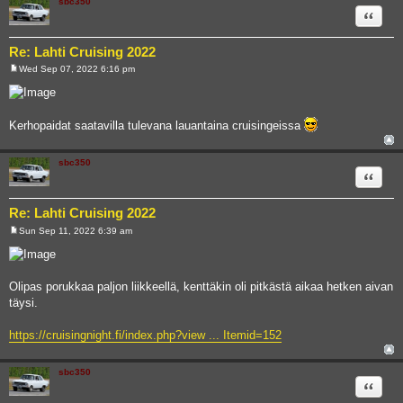
sbc350
Quote
Re: Lahti Cruising 2022
Wed Sep 07, 2022 6:16 pm
P
o
s
t
Kerhopaidat saatavilla tulevana lauantaina cruisingeissa
sbc350
Quote
Re: Lahti Cruising 2022
Sun Sep 11, 2022 6:39 am
P
o
s
t
Olipas porukkaa paljon liikkeellä, kenttäkin oli pitkästä aikaa hetken aivan
täysi.
https://cruisingnight.fi/index.php?view ... Itemid=152
sbc350
Quote