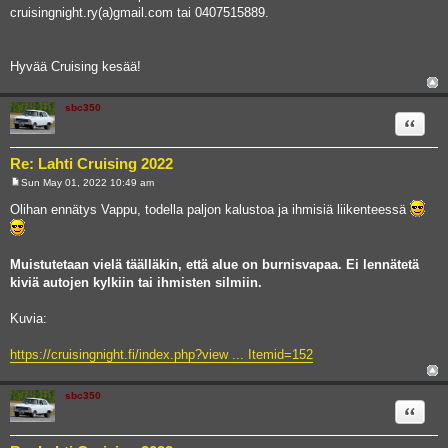
cruisingnight.ry(a)gmail.com tai 0407515889.
Hyvää Cruising kesää!
sbc350
Quote
Re: Lahti Cruising 2022
Sun May 01, 2022 10:49 am
P
o
Olihan ennätys Vappu, todella paljon kalustoa ja ihmisiä liikenteessä
s
t
Muistutetaan vielä täälläkin, että alue on burnisvapaa. Ei lennätetä
kiviä autojen kylkiin tai ihmisten silmiin.
Kuvia:
https://cruisingnight.fi/index.php?view ... Itemid=152
sbc350
Quote