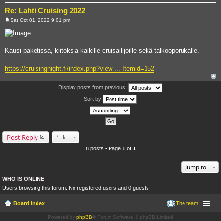
Re: Lahti Cruising 2022
Sat Oct 01, 2022 9:01 pm
P
o
s
t
Kausi paketissa, kiitoksia kaikille cruisailijoille sekä talkooporukalle.
https://cruisingnight.fi/index.php?view ... Itemid=152
Display posts from previous:
Sort by
Post Reply
8 posts • Page
1
of
1
Jump to
WHO IS ONLINE
Users browsing this forum: No registered users and 0 guests
Board index
The team
Powered by
phpBB
® Forum Software © phpBB Limited