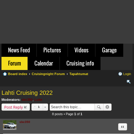
News Feed
Pictures
Videos
Garage
Forum
Calendar
Cruising info
Board index
Cruisingnight Forum
Tapahtumat
Login
ear
Lahti Cruising 2022
ch
Moderators:
sbc350
,
Luke
Post Reply
8 posts • Page
1
of
1
sbc350
Quote