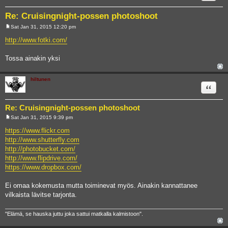
Re: Cruisingnight-possen photoshoot
Sat Jan 31, 2015 12:20 pm
P
o
http://www.fotki.com/
s
t
Tossa ainakin yksi
hiltunen
Quote
Re: Cruisingnight-possen photoshoot
Sat Jan 31, 2015 9:39 pm
P
o
https://www.flickr.com
s
http://www.shutterfly.com
t
http://photobucket.com/
http://www.flipdrive.com/
https://www.dropbox.com/
Ei omaa kokemusta mutta toiminevat myös. Ainakin kannattanee
vilkaista lävitse tarjonta.
"Elämä, se hauska juttu joka sattui matkalla kalmistoon".