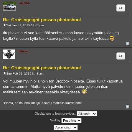
sbc350
Quote
Re: Cruisingnight-possen photoshoot
Sat Jan 31, 2015 11:45 pm
P
o
dropboxista ei saa käsittääkseni suoraan kuvaa näkymään tolla img
s
tagilla? muuten kyllä tosi kätevä palvelu ja itselläkin käytössä
t
hiltunen
Quote
Re: Cruisingnight-possen photoshoot
Sun Feb 01, 2015 8:48 am
P
o
Voi muuten hyvin olla noin ton Dropboxin osalta. Eipäs tullut katsottua
s
sen tarkemmin. Mutta hyvä palvelu noin muuten joten on ihan
t
mainitsemisen arvoinen tässäkin yhteydessä.
"Elämä, se hauska juttu joka sattui matkalla kalmistoon".
Display posts from previous:
Sort by