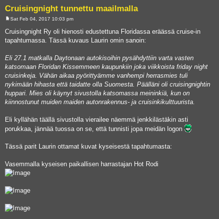
Cruisingnight tunnettu maailmalla
Sat Feb 04, 2017 10:03 pm
P
o
Cruisingnight Ry oli hienosti edustettuna Floridassa eräässä cruise-in
s
tapahtumassa. Tässä kuvaus Laurin omin sanoin:
t
Eli 27.1 matkalla Daytonaan autokisoihin pysähdyttiin varta vasten
katsomaan Floridan Kissemmeen kaupunkiin joka viikkoista friday night
cruisinkeja. Vähän aikaa pyörittyämme vanhempi herrasmies tuli
nykimään hihasta että taidatte olla Suomesta. Päälläni oli cruisingnightin
huppari. Mies oli käynyt sivustolla katsomassa meininkiä, kun on
kiinnostunut muiden maiden autonrakennus- ja cruisinkikulttuurista.
Eli kyllähän täällä sivustolla vierailee näemmä jenkkilästäkin asti
porukkaa, jännää tuossa on se, että tunnisti jopa meidän logon
Tässä parit Laurin ottamat kuvat kyseisestä tapahtumasta:
Vasemmalla kyseisen paikallisen harrastajan Hot Rodi