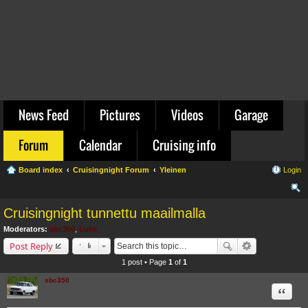
News Feed
Pictures
Videos
Garage
Forum
Calendar
Cruising info
Board index
Cruisingnight Forum
Yleinen
Login
ear
Cruisingnight tunnettu maailmalla
ch
Moderators:
sbc350
,
Luke
Post Reply
1 post • Page
1
of
1
sbc350
Quote