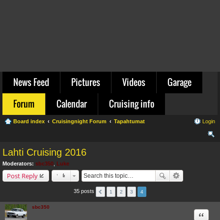
News Feed
Pictures
Videos
Garage
Forum
Calendar
Cruising info
Board index
Cruisingnight Forum
Tapahtumat
Login
ear
Lahti Cruising 2016
ch
Moderators:
sbc350
,
Luke
Post Reply
35 posts
1
2
3
4
sbc350
Quote