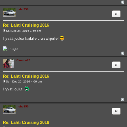
sbc350
Quote
Re: Lahti Cruising 2016
Sat Dec 24, 2016 1:59 pm
P
o
Hyvää joulua kaikille cruisailijoille!
s
t
Camino79
Quote
Re: Lahti Cruising 2016
Sun Dec 25, 2016 4:06 pm
P
o
Hyvät joulut!
s
t
sbc350
Quote
Re: Lahti Cruising 2016