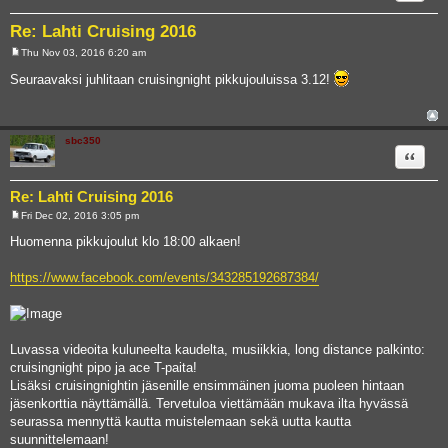
Re: Lahti Cruising 2016
Thu Nov 03, 2016 6:20 am
P
o
Seuraavaksi juhlitaan cruisingnight pikkujouluissa 3.12!
s
t
sbc350
Quote
Re: Lahti Cruising 2016
Fri Dec 02, 2016 3:05 pm
P
o
Huomenna pikkujoulut klo 18:00 alkaen!
s
t
https://www.facebook.com/events/343285192687384/
Luvassa videoita kuluneelta kaudelta, musiikkia, long distance palkinto:
cruisingnight pipo ja ace T-paita!
Lisäksi cruisingnightin jäsenille ensimmäinen juoma puoleen hintaan
jäsenkorttia näyttämällä. Tervetuloa viettämään mukava ilta hyvässä
seurassa mennyttä kautta muistelemaan sekä uutta kautta
suunnittelemaan!