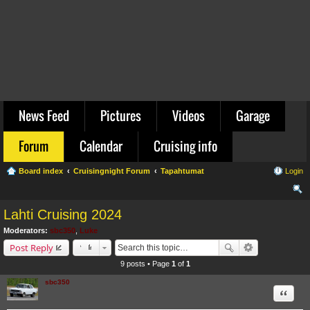
News Feed
Pictures
Videos
Garage
Forum
Calendar
Cruising info
Board index
Cruisingnight Forum
Tapahtumat
Login
ear
Lahti Cruising 2024
ch
Moderators:
sbc350
,
Luke
Post Reply
9 posts • Page
1
of
1
sbc350
Quote