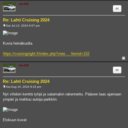
sbc350
Quote
Re: Lahti Cruising 2024
Sat Jul 13, 2024 9:07 pm
P
o
s
t
Kuvia heinäkuulta
https://cruisingnight.fi/index.php?view ... Itemid=152
sbc350
Quote
Re: Lahti Cruising 2024
Sat Aug 10, 2024 8:15 pm
P
o
Nyt vihdoin kenttä tyhjä ja satamakin rakennettu. Pääsee taas ajamaan
s
ympäri ja mahtuu autoja parkkiin.
t
Elokuun kuvat