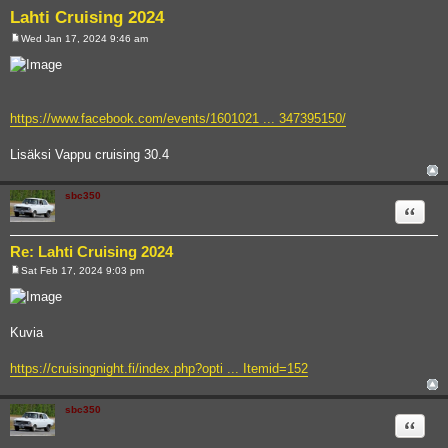
Lahti Cruising 2024
Wed Jan 17, 2024 9:46 am
P
o
s
t
https://www.facebook.com/events/1601021 ... 347395150/
Lisäksi Vappu cruising 30.4
sbc350
Quote
Re: Lahti Cruising 2024
Sat Feb 17, 2024 9:03 pm
P
o
s
t
Kuvia
https://cruisingnight.fi/index.php?opti ... Itemid=152
sbc350
Quote