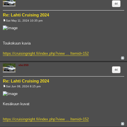
Quote
Re: Lahti Cruising 2024
Sat May 11, 2024 10:35 pm
P
o
s
t
Toukokuun kuvia
https://cruisingnight.fi/index.php?view ... Itemid=152
sbc350
Quote
Re: Lahti Cruising 2024
Sat Jun 08, 2024 8:15 pm
P
o
s
t
Kesäkuun kuvat
https://cruisingnight.fi/index.php?view ... Itemid=152