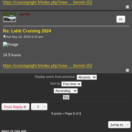
https://cruisingnight.fi/index.php?view ... Itemid=152
sbc350
Quote
Re: Lahti Cruising 2024
Sat Sep 14, 2024 9:14 pm
P
o
s
t
14.9 kuvia
https://cruisingnight.fi/index.php?view ... Itemid=152
Display posts from previous:
Sort by
Post Reply
9 posts • Page
1
of
1
Jump to
WHO IS ONLINE