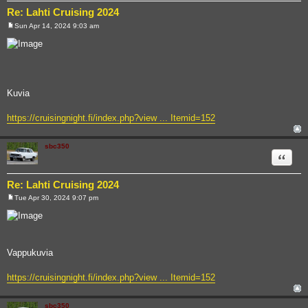
Re: Lahti Cruising 2024
Sun Apr 14, 2024 9:03 am
P
o
s
t
Kuvia
https://cruisingnight.fi/index.php?view ... Itemid=152
sbc350
Quote
Re: Lahti Cruising 2024
Tue Apr 30, 2024 9:07 pm
P
o
s
t
Vappukuvia
https://cruisingnight.fi/index.php?view ... Itemid=152
sbc350