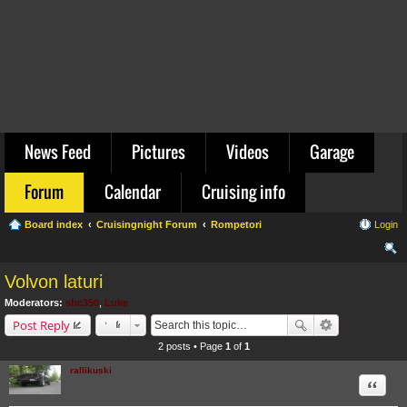
News Feed
Pictures
Videos
Garage
Forum
Calendar
Cruising info
Board index
Cruisingnight Forum
Rompetori
Login
ear
Volvon laturi
ch
Moderators:
sbc350
,
Luke
Post Reply
2 posts • Page
1
of
1
rallikuski
Quote