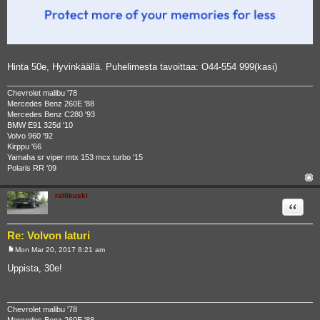
Hinta 50e, Hyvinkäällä. Puhelimesta tavoittaa: O44-554 999(kasi)
Chevrolet malibu '78
Mercedes Benz 260E '88
Mercedes Benz C280 '93
BMW E91 325d '10
Volvo 960 '92
Kirppu '66
Yamaha sr viper mtx 153 mcx turbo '15
Polaris RR '09
rallikuski
Quote
Re: Volvon laturi
Mon Mar 20, 2017 8:21 am
P
o
Uppista, 30e!
s
t
Chevrolet malibu '78