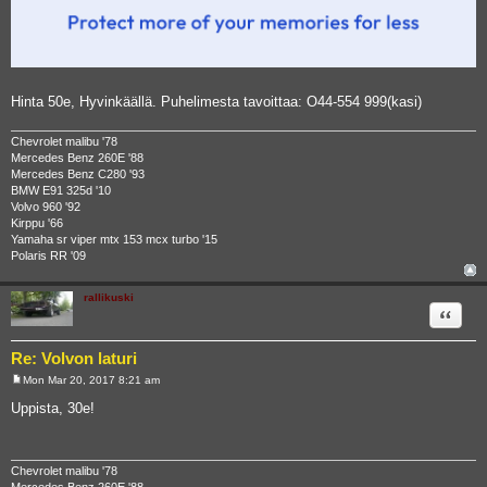
Hinta 50e, Hyvinkäällä. Puhelimesta tavoittaa: O44-554 999(kasi)
Chevrolet malibu '78
Mercedes Benz 260E '88
Mercedes Benz C280 '93
BMW E91 325d '10
Volvo 960 '92
Kirppu '66
Yamaha sr viper mtx 153 mcx turbo '15
Polaris RR '09
rallikuski
Quote
Re: Volvon laturi
Mon Mar 20, 2017 8:21 am
P
o
Uppista, 30e!
s
t
Chevrolet malibu '78