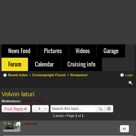
News Feed
Pictures
Videos
Garage
Forum
Calendar
Cruising info
Board index
Cruisingnight Forum
Rompetori
Login
ear
Volvon laturi
ch
Moderators:
sbc350
,
Luke
Post Reply
2 posts • Page
1
of
1
rallikuski
Quote