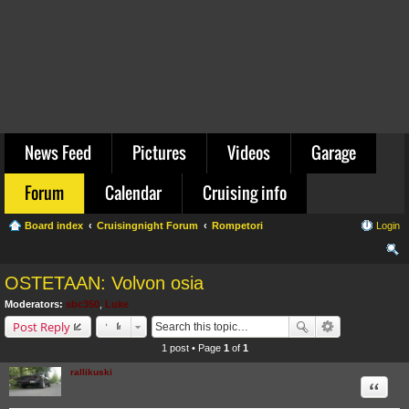
News Feed
Pictures
Videos
Garage
Forum
Calendar
Cruising info
Board index
Cruisingnight Forum
Rompetori
Login
ear
OSTETAAN: Volvon osia
ch
Moderators:
sbc350
,
Luke
Post Reply
1 post • Page
1
of
1
rallikuski
Quote