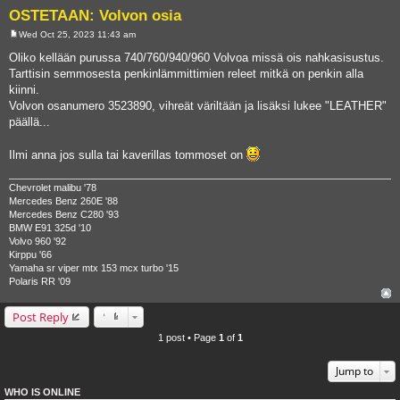
OSTETAAN: Volvon osia
Wed Oct 25, 2023 11:43 am
P
o
Oliko kellään purussa 740/760/940/960 Volvoa missä ois nahkasisustus.
s
Tarttisin semmosesta penkinlämmittimien releet mitkä on penkin alla
t
kiinni.
Volvon osanumero 3523890, vihreät väriltään ja lisäksi lukee "LEATHER"
päällä...
Ilmi anna jos sulla tai kaverillas tommoset on
Chevrolet malibu '78
Mercedes Benz 260E '88
Mercedes Benz C280 '93
BMW E91 325d '10
Volvo 960 '92
Kirppu '66
Yamaha sr viper mtx 153 mcx turbo '15
Polaris RR '09
Post Reply
1 post • Page
1
of
1
Jump to
WHO IS ONLINE