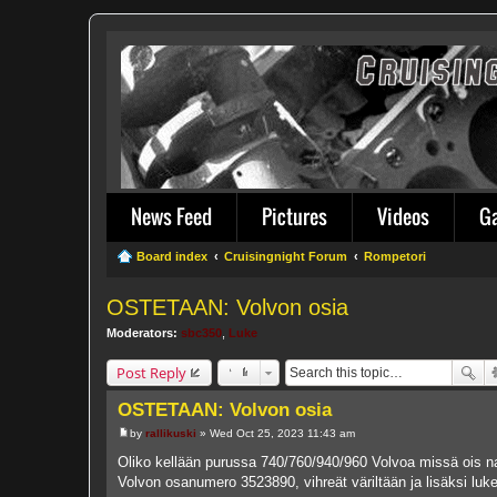
News Feed
Pictures
Videos
G
Board index
Cruisingnight Forum
Rompetori
OSTETAAN: Volvon osia
Moderators:
sbc350
,
Luke
Post Reply
OSTETAAN: Volvon osia
by
rallikuski
»
Wed Oct 25, 2023 11:43 am
P
o
Oliko kellään purussa 740/760/940/960 Volvoa missä ois na
s
Volvon osanumero 3523890, vihreät väriltään ja lisäksi lu
t