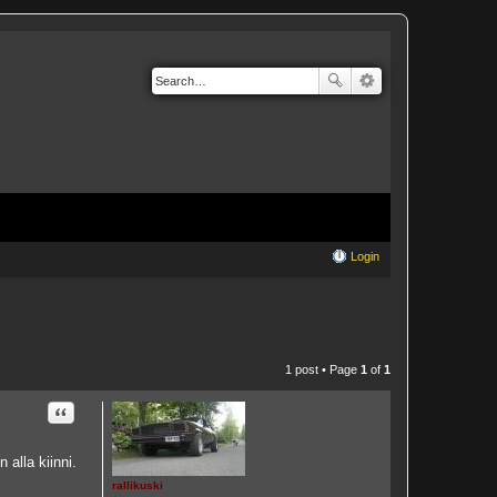
Login
1 post • Page
1
of
1
Quote
alla kiinni.
rallikuski