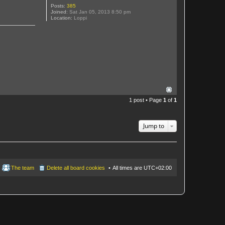
Posts:
385
Joined:
Sat Jan 05, 2013 8:50 pm
Location:
Loppi
1 post • Page
1
of
1
Jump to
The team
Delete all board cookies
All times are
UTC+02:00