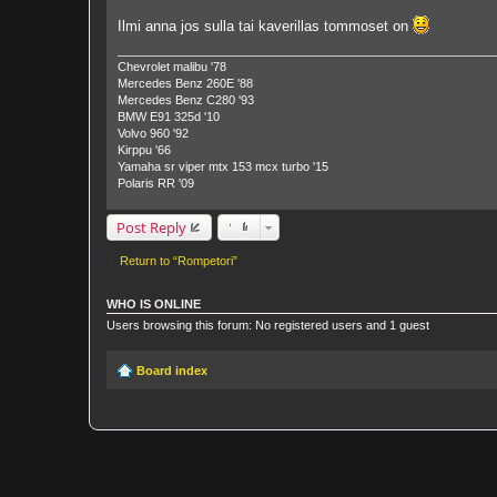
Ilmi anna jos sulla tai kaverillas tommoset on
Chevrolet malibu '78
Mercedes Benz 260E '88
Mercedes Benz C280 '93
BMW E91 325d '10
Volvo 960 '92
Kirppu '66
Yamaha sr viper mtx 153 mcx turbo '15
Polaris RR '09
Post Reply
Return to “Rompetori”
WHO IS ONLINE
Users browsing this forum: No registered users and 1 guest
Board index