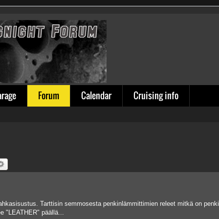
arage
Forum
Calendar
Cruising info
hkasisustus. Tarttisin semmosesta penkinlämmittimien releet mitkä on penkin 
kee "LEATHER" päällä...