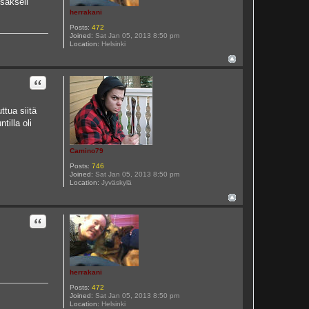
sakseli
herrakani
Posts:
472
Joined:
Sat Jan 05, 2013 8:50 pm
Location:
Helsinki
Quote
ttua siitä
tilla oli
Camino79
Posts:
746
Joined:
Sat Jan 05, 2013 8:50 pm
Location:
Jyväskylä
Quote
herrakani
Posts:
472
Joined:
Sat Jan 05, 2013 8:50 pm
Location:
Helsinki