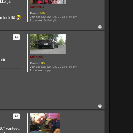
kka ja
Camino79
Posts:
746
Joined:
Sat Jan 05, 2013 8:50 pm
n kielellä
Location:
Jyväskylä
Quote
rallikuski
uttu.
Posts:
385
Joined:
Sat Jan 05, 2013 8:50 pm
Location:
Loppi
Quote
16" vanteet.