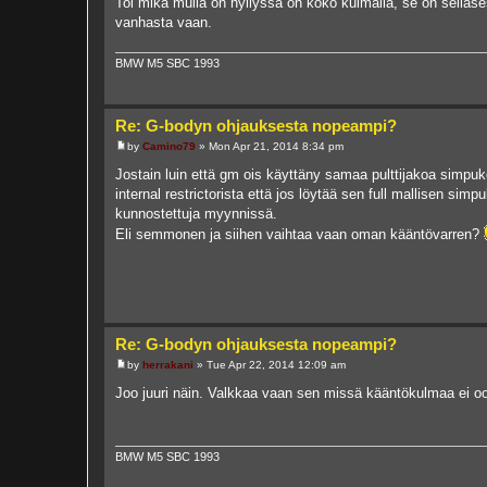
Toi mikä mulla on hyllyssä on koko kulmalla, se on sellas
t
vanhasta vaan.
BMW M5 SBC 1993
Re: G-bodyn ohjauksesta nopeampi?
by
Camino79
»
Mon Apr 21, 2014 8:34 pm
P
o
Jostain luin että gm ois käyttäny samaa pulttijakoa simpuko
s
internal restrictorista että jos löytää sen full mallisen simp
t
kunnostettuja myynnissä.
Eli semmonen ja siihen vaihtaa vaan oman kääntövarren?
Re: G-bodyn ohjauksesta nopeampi?
by
herrakani
»
Tue Apr 22, 2014 12:09 am
P
o
Joo juuri näin. Valkkaa vaan sen missä kääntökulmaa ei oo 
s
t
BMW M5 SBC 1993