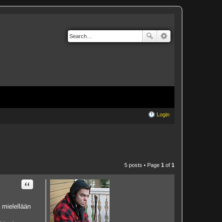
Login
5 posts • Page
1
of
1
Quote
 mielellään