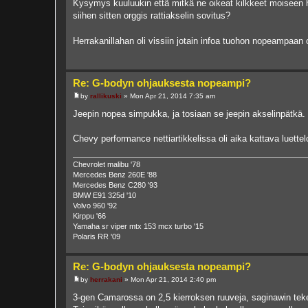
Kysymys kuuluukin että mitkä ne oikeat kilkkeet moiseen ho
siihen sitten orggis rattiakselin sovitus?
Herrakanillahan oli vissiin jotain infoa tuohon nopeampaan 
Re: G-bodyn ohjauksesta nopeampi?
by
rallikuski
»
Mon Apr 21, 2014 7:35 am
P
o
Jeepin nopea simpukka, ja tosiaan se jeepin akselinpätkä. O
s
t
Chevy performance nettiartikkelissa oli aika kattava luettel
Chevrolet malibu '78
Mercedes Benz 260E '88
Mercedes Benz C280 '93
BMW E91 325d '10
Volvo 960 '92
Kirppu '66
Yamaha sr viper mtx 153 mcx turbo '15
Polaris RR '09
Re: G-bodyn ohjauksesta nopeampi?
by
herrakani
»
Mon Apr 21, 2014 2:40 pm
P
o
3-gen Camarossa on 2,5 kierroksen ruuveja, saginawin tekel
s