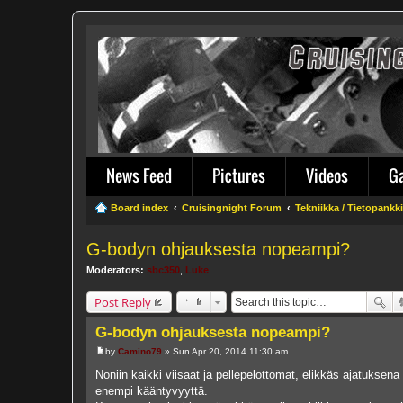
News Feed
Pictures
Videos
G
Board index
Cruisingnight Forum
Tekniikka / Tietopankki
G-bodyn ohjauksesta nopeampi?
Moderators:
sbc350
,
Luke
Post Reply
G-bodyn ohjauksesta nopeampi?
by
Camino79
»
Sun Apr 20, 2014 11:30 am
P
o
Noniin kaikki viisaat ja pellepelottomat, elikkäs ajatuksen
s
enempi kääntyvyyttä.
t