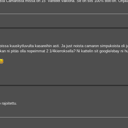
esta Camarosta missä on 15" vanteet vakiona. Se on siis 100% bolt-on. Ohjau
issa kuuskytluvulta kasareihin asti. Ja just noista camaron simpukoista oli ju
ukan ni pitäs olla nopeimmat 2 1/4kierroksella? Ni kattelin sit google/ebay ni hun
rajoitettu.