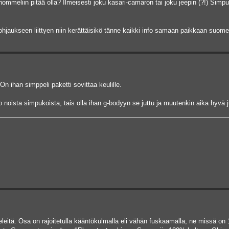
mmeliin pitää olla? Ilmeisesti joku kasari-camaron tai joku jeepin (?!) Simpu
ohjaukseen liittyen niin kerättäisikö tänne kaikki info samaan paikkaan suome
n ihan simppeli paketti sovittaa keulille.
o noista simpukoista, tais olla ihan g-bodyyn se juttu ja muutenkin aika hyvä j
eitä. Osa on rajoitetulla kääntökulmalla eli vähän fuskaamalla, ne missä on 