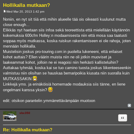
Hollikalla mutkaan?
Wed Mar 20, 2013 1:42 pm
P
o
Noniin, en nyt sit tiiä että mihin alueelle tää ois oikeasti kuulunut mutta
s
close enough...
t
Elikkäs nyt haetaan siis infoa sekä teoreettista että mielellään käytännön
kokemuksia 600cfm Holley:n modaamisesta niin että mosa saa taatusti
soppaa myös mutkassa, koska ruiskun rakentamiseen ei ole rahoja, joten
mennään hollikalla.
Muistelisin joskus pro-touring.com:in puolelta lukeneeni, että erilaiset
kohot auttais? Ellen väärin muista niin ne oli jotkin muoviset ja
laakeammat kohot, jolloin ne ei reagoisi niin herkästi kallisteluihin?
Auttakaa tyhmää, koska kai se tuo camino tuosta joskus liikenteeseenkin
valmistuu niin olisihan se hauskaa bemaripoikia kiusata niin suoralla kuin
MUTKASSAKIN
Linkkejä yms. ja erinäköisiä homemade modauksia siis tänne, en liene
ongelmani kanssa yksin?
edit: otsikon parantelin ymmärrettävämpään muotoon
sbc350
Quote
Re: Hollikalla mutkaan?