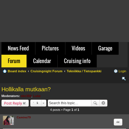
News Feed
Pictures
Videos
Garage
Forum
Calendar
Cruising info
Board index
Cruisingnight Forum
Tekniikka / Tietopankki
Login
ear
Hollikalla mutkaan?
ch
Moderators:
sbc350
,
Luke
Post Reply
4 posts • Page
1
of
1
Camino79
Quote