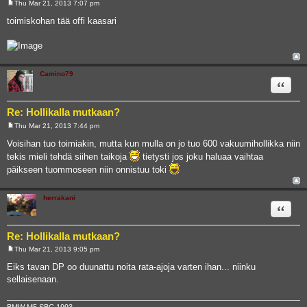
Thu Mar 21, 2013 7:07 pm
P
o
toimiskohan tää offi kaasari
s
t
Camino79
Quote
Re: Hollikalla mutkaan?
Thu Mar 21, 2013 7:44 pm
P
o
Voisihan tuo toimiakin, mutta kun mulla on jo tuo 600 vakuumihollikka niin
s
tekis mieli tehdä siihen taikoja
tietysti jos joku haluaa vaihtaa
t
päikseen tuommoseen niin onnistuu toki
herrakani
Quote
Re: Hollikalla mutkaan?
Thu Mar 21, 2013 9:05 pm
P
o
Eiks tavan DP oo duunattu noita rata-ajoja varten ihan... niinku
s
sellaisenaan.
t
BMW M5 SBC 1993