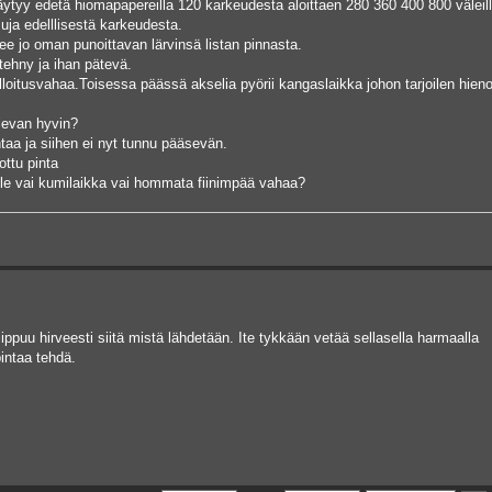
äytyy edetä hiomapapereilla 120 karkeudesta aloittaen 280 360 400 800 väleill
uja edelllisestä karkeudesta.
e jo oman punoittavan lärvinsä listan pinnasta.
tehny ja ihan pätevä.
illoitusvahaa.Toisessa päässä akselia pyörii kangaslaikka johon tarjoilen hie
levan hyvin?
taa ja siihen ei nyt tunnu pääsevän.
ttu pinta
lle vai kumilaikka vai hommata fiinimpää vahaa?
iippuu hirveesti siitä mistä lähdetään. Ite tykkään vetää sellasella harmaalla
pintaa tehdä.