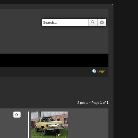
Login
2 posts • Page
1
of
1
Quote