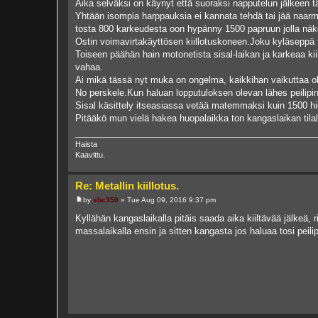
Aika selväksi on käynyt että suoraksi napputelun jälkeen t
Yhtään isompia harppauksia ei kannata tehdä tai jää naarm
tosta 800 karkeudesta oon hypänny 1500 papruun jolla näke
Ostin voimavirtakäyttösen kiillotuskoneen.Joku kyläseppä 
Toiseen päähän hain motonetista sisal-laikan ja karkeaa ki
vahaa.
Ai mikä tässä nyt muka on ongelma, kaikkihan vaikuttaa o
No perskele.Kun haluan lopputuloksen olevan lähes peilipin
Sisal käsittely itseasiassa vetää matemmaksi kuin 1500 hio
Pitääkö mun vielä hakea huopalaikka ton kangaslaikan tila
Haista
Kaavittu.
Re: Metallin kiillotus.
by
sbc350
»
Tue Aug 09, 2016 9:37 pm
P
o
Kyllähän kangaslaikalla pitäis saada aika kiiltävää jälkeä, r
s
massalaikalla ensin ja sitten kangasta jos haluaa tosi peili
t