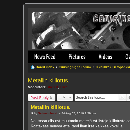
News Feed
Pictures
Videos
G
Board index
Cruisingnight Forum
Tekniikka / Tietopankki
Metallin kiillotus.
Moderators:
sbc350
,
Luke
Post Reply
Metallin kiillotus.
by
Schweinhund.
»
Fri Aug 05, 2016 9:59 pm
P
o
No, tossa olis nyt muutamia metrejä rst listoja kiillotusta 
s
Koittakaas neuvoa ettei tarvi ihan itse kaikkea kokeilla.
t