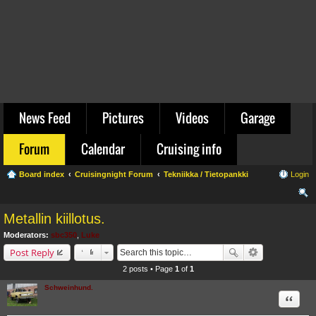
News Feed
Pictures
Videos
Garage
Forum
Calendar
Cruising info
Board index
Cruisingnight Forum
Tekniikka / Tietopankki
Login
ear
Metallin kiillotus.
ch
Moderators:
sbc350
,
Luke
Post Reply
2 posts • Page
1
of
1
Schweinhund.
Quote