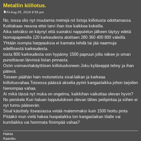
Metallin kiillotus.
Fri Aug 05, 2016 9:59 pm
P
o
No, tossa olis nyt muutamia metrejä rst listoja kiillotusta odottamassa.
s
Koittakaas neuvoa ettei tarvi ihan itse kaikkea kokeilla.
t
Aika selväksi on käynyt että suoraksi napputelun jälkeen täytyy edetä
hiomapapereilla 120 karkeudesta aloittaen 280 360 400 800 väleillä.
Yhtään isompia harppauksia ei kannata tehdä tai jää naarmuja
edelllisestä karkeudesta.
tosta 800 karkeudesta oon hypänny 1500 papruun jolla näkee jo oman
punoittavan lärvinsä listan pinnasta.
Ostin voimavirtakäyttösen kiillotuskoneen.Joku kyläseppä tehny ja ihan
pätevä.
Toiseen päähän hain motonetista sisal-laikan ja karkeaa
kiilloitusvahaa.Toisessa päässä akselia pyörii kangaslaikka johon tarjoilen
hienompaa vahaa.
Ai mikä tässä nyt muka on ongelma, kaikkihan vaikuttaa olevan hyvin?
No perskele.Kun haluan lopputuloksen olevan lähes peilipintaa ja siihen ei
nyt tunnu pääsevän.
Sisal käsittely itseasiassa vetää matemmaksi kuin 1500 hiottu pinta
Pitääkö mun vielä hakea huopalaikka ton kangaslaikan tilalle vai
kumilaikka vai hommata fiinimpää vahaa?
Haista
Kaavittu.