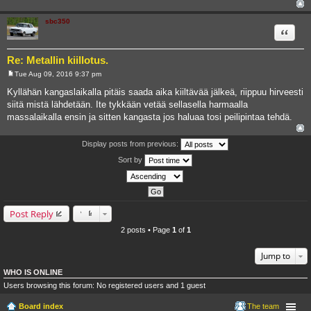
sbc350
Quote
Re: Metallin kiillotus.
Tue Aug 09, 2016 9:37 pm
P
o
Kyllähän kangaslaikalla pitäis saada aika kiiltävää jälkeä, riippuu hirveesti
s
siitä mistä lähdetään. Ite tykkään vetää sellasella harmaalla
t
massalaikalla ensin ja sitten kangasta jos haluaa tosi peilipintaa tehdä.
Display posts from previous:
Sort by
Post Reply
2 posts • Page
1
of
1
Jump to
WHO IS ONLINE
Users browsing this forum: No registered users and 1 guest
Board index
The team