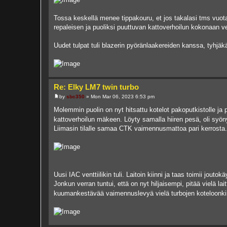
Tossa keskellä menee tippakouru, et jos takalasi tms vuota
repaleisen ja puoliksi puuttuvan kattoverhoilun kokonaan v
Uudet tulpat tuli blazerin pyöränlaakereiden kanssa, tyhjäk
Re: Elky LM7 twin turbo
by
sbc350
»
Mon Mar 06, 2023 6:53 pm
P
o
Molemmin puolin on nyt hitsattu kotelot pakoputkistolle ja p
s
kattoverhoilun mäkeen. Löyty samalla hiiren pesä, oli syön
t
Liimasin tilalle samaa CTK vaimennusmattoa pari kerrosta.
Uusi IAC venttiilikin tuli. Laitoin kiinni ja taas toimii joutok
Jonkun verran tuntui, että on nyt hiljaisempi, pitää vielä la
kuumankestävää vaimennuslevyä vielä turbojen koteloonk