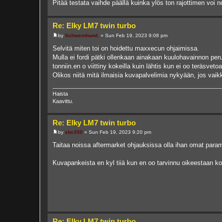
Pitää testata vaihde päällä kuinka ylös ton rajottimen voi n
Re: Elky LM7 twin turbo
by
Schweinhund.
»
Sun Feb 19, 2023 9:08 pm
P
o
Selvitä miten toi on hoidettu maxxecun ohjaimissa.
s
Mulla ei fordi pätki ollenkaan ainakaan kuulohavainnon per
t
tonniin.en o viittiny kokeilla kuin lähtis kun ei oo teräsveto
Olikos niitä mitä ilmaisia kuvapalvelimia nykyään, jos vai
Haista
Kaavittu.
Re: Elky LM7 twin turbo
by
sbc350
»
Sun Feb 19, 2023 9:20 pm
P
o
Taitaa noissa aftermarket ohjauksissa olla ihan omat parame
s
t
Kuvapankeista en kyl tiiä kun en oo tarvinnu oikeestaan kos
Re: Elky LM7 twin turbo