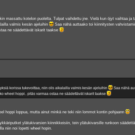
kin massattu kotelon puolelta. Tulpat vaihdettu jne. Vielä kun öjyt vaihtaa ja 
alailla valmis kesän ajeluihin
Saa nähä auttaako toi kiinnitysten vahvistamin
taa ne säädettävät iskarit taakse
tyksiä korissa tukevoittaa, niin olis aikalailla valmis kesän ajeluihin
Saa nähä aut
ko wheel hoppi.. pitäs varmaa ostaa ne säädettävät iskarit taakse
heel hoppi loppua, mutta ainut minkä ne teki niin lommot kontin pohjaann
äykkäriputket ylätukivarsien kiinnikkeisiin, tein ylätukivarsille runkoon säädett
lla niin noi lopetti wheel hopin.