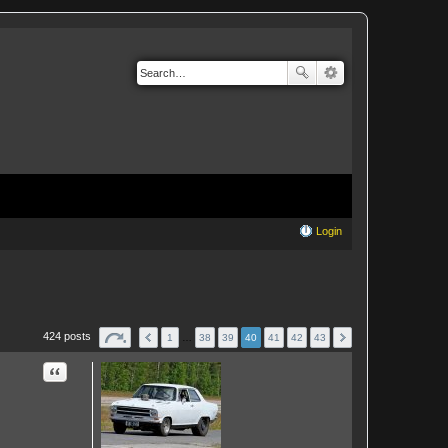
Login
424 posts
1
…
38
39
40
41
42
43
Quote