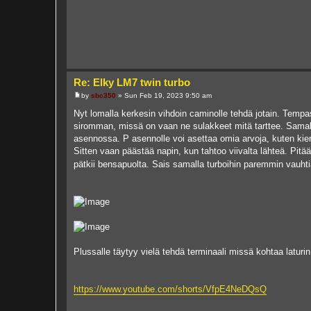
Re: Elky LM7 twin turbo
by
sbc350
»
Sun Feb 19, 2023 9:50 am
P
o
Nyt lomalla kerkesin vihdoin caminolle tehdä jotain. Tempa
s
siromman, missä on vaan ne sulakkeet mitä tarttee. Samalla
t
asennossa. P asennolle voi asettaa omia arvoja, kuten kier
Sitten vaan päästää napin, kun tahtoo viivalta lähteä. Pitää
pätkii bensapuolta. Sais samalla turboihin paremmin vauht
Plussalle täytyy vielä tehdä terminaali missä kohtaa laturin,
https://www.youtube.com/shorts/VfpE4NeDQsQ