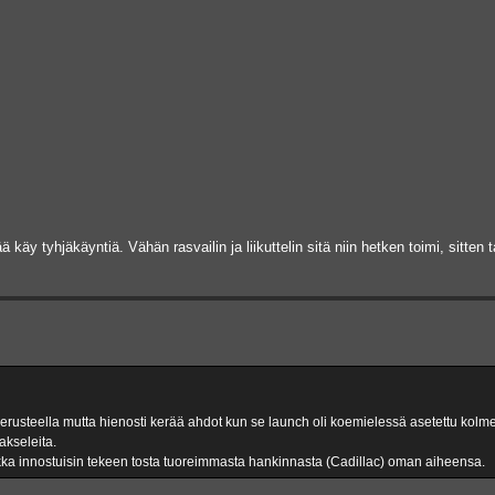
ä käy tyhjäkäyntiä. Vähän rasvailin ja liikuttelin sitä niin hetken toimi, sitten 
erusteella mutta hienosti kerää ahdot kun se launch oli koemielessä asetettu kolm
oakseleita.
aikka innostuisin tekeen tosta tuoreimmasta hankinnasta (Cadillac) oman aiheensa.