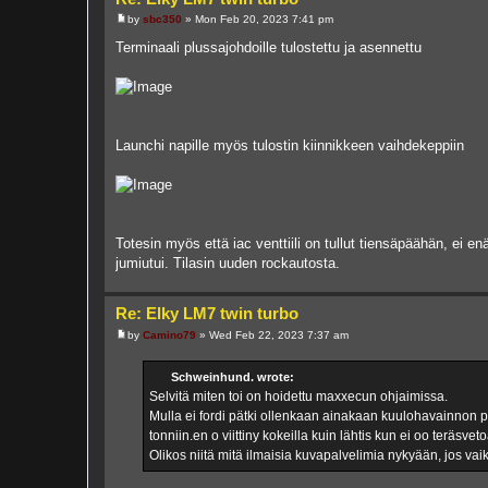
by
sbc350
»
Mon Feb 20, 2023 7:41 pm
P
o
Terminaali plussajohdoille tulostettu ja asennettu
s
t
Launchi napille myös tulostin kiinnikkeen vaihdekeppiin
Totesin myös että iac venttiili on tullut tiensäpäähän, ei enä
jumiutui. Tilasin uuden rockautosta.
Re: Elky LM7 twin turbo
by
Camino79
»
Wed Feb 22, 2023 7:37 am
P
o
s
Schweinhund. wrote:
t
Selvitä miten toi on hoidettu maxxecun ohjaimissa.
Mulla ei fordi pätki ollenkaan ainakaan kuulohavainnon p
tonniin.en o viittiny kokeilla kuin lähtis kun ei oo teräsvet
Olikos niitä mitä ilmaisia kuvapalvelimia nykyään, jos v