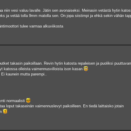
a niin vesi valuu lavalle. Jätin sen avonaiseksi. Meinasin vetästä hytin katos
eks ja vetää tolla 9mm matolla sen. On jopa siistimpi ja ehkä sekin vähän tap
äntimoottori tulee varmaa alkuviikosta
utket takasin paikoillaan. Revin hytin katosta repaleisen ja puoliksi puuttuvan
yt katossa olleista vaimennusvilloista ison kasan
 Ei kaunein mutta parempi..
äynti normaalisti
ittaa loput takaseinän vaimennuslevyt paikoilleen. En tiedä laittaisko jotain
in