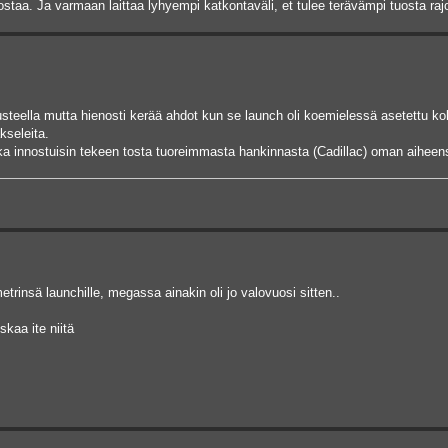
ostaa. Ja varmaan laittaa lyhyempi katkontaväli, et tulee terävämpi tuosta raj
usteella mutta hienosti kerää ahdot kun se launch oli koemielessä asetettu k
akseleita.
kka innostuisin tekeen tosta tuoreimmasta hankinnasta (Cadillac) oman aiheen
trinsä launchille, megassa ainakin oli jo valovuosi sitten..
kaa ite niitä