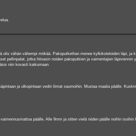
velua.
sä olis vähän vähempi mökää. Pakoputkethan menee kylkikoteloiden läpi, ja ka
set pellinpalat, jotka hitsasin noiden pakoputkien ja vaimentajien läpiviennin y
ääsis niin kovasti kaikumaan.
isäpintaan ja ulkopintaan vedin liimat saumoihin. Mustaa maalia päälle. Kuskin
vaimennusmattoa päälle. Alle 9mm ja sitten vielä niiden päälle noihin isoihin 