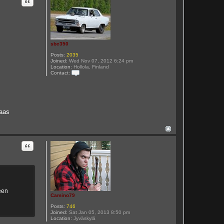
Quote
a
c
t
s
b
c
3
sbc350
5
0
Posts:
2035
Joined:
Wed Nov 07, 2012 6:24 pm
Location:
Hollola, Finland
Contact:
C
o
n
t
a
c
taas
t
s
b
c
3
Quote
5
0
een
Camino79
Posts:
746
Joined:
Sat Jan 05, 2013 8:50 pm
Location:
Jyväskylä