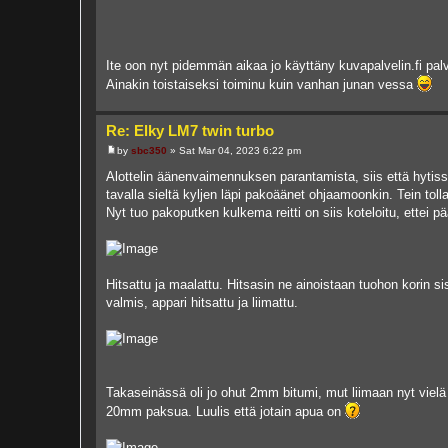
Ite oon nyt pidemmän aikaa jo käyttäny kuvapalvelin.fi pal
Ainakin toistaiseksi toiminu kuin vanhan junan vessa
Re: Elky LM7 twin turbo
by
sbc350
»
Sat Mar 04, 2023 6:22 pm
P
o
Alottelin äänenvaimennuksen parantamista, siis että hytis
s
tavalla sieltä kyljen läpi pakoäänet ohjaamoonkin. Tein tolla
t
Nyt tuo pakoputken kulkema reitti on siis koteloitu, ettei p
Hitsattu ja maalattu. Hitsasin ne ainoistaan tuohon korin s
valmis, appari hitsattu ja liimattu.
Takaseinässä oli jo ohut 2mm bitumi, mut liimaan nyt vielä 
20mm paksua. Luulis että jotain apua on