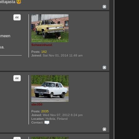
oittajasta
Quote
olmeen
Schweinhund.
sa.
Posts:
162
Joined:
Sat Nov 01, 2014 11:48 am
Quote
sbc350
Posts:
2035
Joined:
Wed Nov 07, 2012 6:24 pm
Location:
Hollola, Finland
Contact:
C
o
n
t