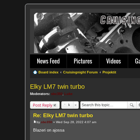
News Feed
Pictures
Videos
G
Board index
Cruisingnight Forum
Projektit
Elky LM7 twin turbo
Moderators:
sbc350
,
Luke
Post Reply
Re: Elky LM7 twin turbo
by
sbc350
»
Wed Sep 28, 2022 4:07 am
P
o
Blazeri on ajossa
s
t