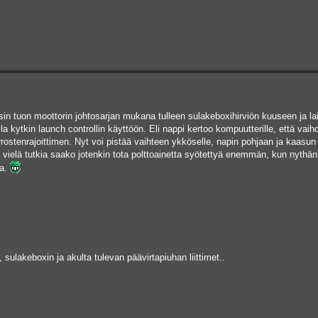
sin tuon moottorin johtosarjan mukana tulleen sulakeboxihirviön kuuseen ja la
 kytkin launch controllin käyttöön. Eli nappi kertoo kompuutterille, että vaih
rostenrajoittimen. Nyt voi pistää vaihteen ykköselle, napin pohjaan ja kaasun
 vielä tutkia saako jotenkin tota polttoainetta syötettyä enemmän, kun nythän 
ia.
 sulakeboxin ja akulta tulevan päävirtapiuhan liittimet..