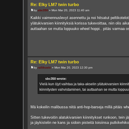
Re: Elky LM7 twin turbo
by
sbc350
»
Mon Mar 20, 2023 11:40 am
P
o
Kaikki vaimennuslevyt asennettu ja noi hitsatut peltikotelot
s
ylätukivarsien kiinnityksiä korissa tukevoittaa, niin olis aik
t
auttaahan se mutta loppuuko wheel hoppi.. pitäs varmaa os
Re: Elky LM7 twin turbo
by
rallikuski
»
Mon Mar 20, 2023 12:30 pm
P
o
s
sbc350 wrote:
t
Vielä kun öjyt vaihtaa ja taka-akselin ylätukivarsien kiinni
kiinnitysten vahvistaminen, tai auttaahan se mutta loppuu
Mä kokeilin malibussa niitä anti-hop-barseja millä pitäis w
Sitten tukevoitin alatukivarsien kiinnitykset runkoon, tein j
ja jäykistelin ne kans ja sidoin pisteitä toisiinsa putkikehiko