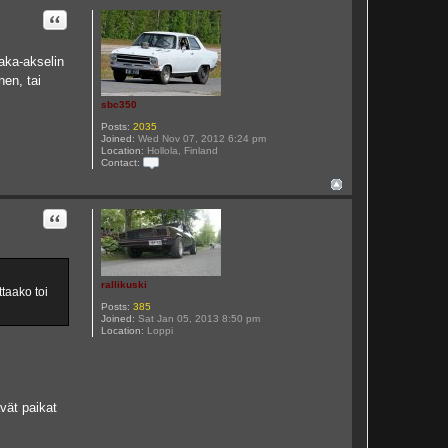
3
5
Quote
0
taka-akselin
en, tai
sbc350
Posts:
2035
Joined:
Wed Nov 07, 2012 6:24 pm
Location:
Hollola, Finland
Contact:
C
o
n
t
Quote
a
c
t
s
b
c
rallikuski
taako toi
3
Posts:
385
5
Joined:
Sat Jan 05, 2013 8:50 pm
0
Location:
Loppi
ävät paikat