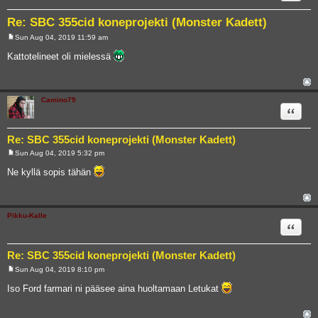
Re: SBC 355cid koneprojekti (Monster Kadett)
Sun Aug 04, 2019 11:59 am
P
o
Kattotelineet oli mielessä
s
t
Camino79
Quote
Re: SBC 355cid koneprojekti (Monster Kadett)
Sun Aug 04, 2019 5:32 pm
P
o
Ne kyllä sopis tähän
s
t
Pikku-Kalle
Quote
Re: SBC 355cid koneprojekti (Monster Kadett)
Sun Aug 04, 2019 8:10 pm
P
o
Iso Ford farmari ni pääsee aina huoltamaan Letukat
s
t