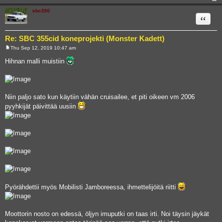
sbc350
Quote
Re: SBC 355cid koneprojekti (Monster Kadett)
Thu Sep 12, 2019 10:47 am
P
o
Hihnan malli muistiin
s
t
Niin paljo sato kun käytiin vähän cruisailee, et piti oikeen vm 2006
pyyhkijät päivittää uusiin
Pyörähdettii myös Mobilisti Jamboreessa, ihmettelijöitä riitti
Moottorin nosto on edessä, öljyn imuputki on taas irti. Noi täysin jäykät