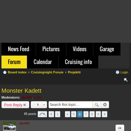
News Feed
Pictures
Videos
Garage
Forum
Calendar
Cruising info
Board index
Cruisingnight Forum
Projektit
Login
ear
Monster Kadett
ch
Moderators:
sbc350
,
Luke
Post Reply
85 posts
1
…
4
5
6
7
8
9
sbc350
Quote