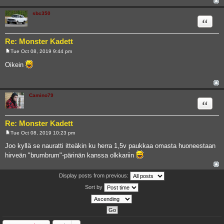
sbc350
Quote
Re: Monster Kadett
Tue Oct 08, 2019 9:44 pm
P
o
Oikein
s
t
Camino79
Quote
Re: Monster Kadett
Tue Oct 08, 2019 10:23 pm
P
o
Joo kyllä se nauratti itteäkin ku herra 1,5v paukkaa omasta huoneestaan
s
hirveän "brumbrum"-pärinän kanssa olkkariin
t
Display posts from previous:
Sort by