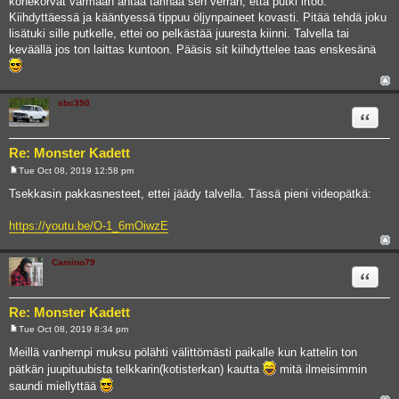
konekorvat varmaan antaa tärinää sen verran, että putki irtoo.
Kiihdyttäessä ja kääntyessä tippuu öljynpaineet kovasti. Pitää tehdä joku
lisätuki sille putkelle, ettei oo pelkästää juuresta kiinni. Talvella tai
keväällä jos ton laittas kuntoon. Pääsis sit kiihdyttelee taas enskesänä
sbc350
Quote
Re: Monster Kadett
Tue Oct 08, 2019 12:58 pm
P
o
Tsekkasin pakkasnesteet, ettei jäädy talvella. Tässä pieni videopätkä:
s
t
https://youtu.be/O-1_6mOiwzE
Camino79
Quote
Re: Monster Kadett
Tue Oct 08, 2019 8:34 pm
P
o
Meillä vanhempi muksu pölähti välittömästi paikalle kun kattelin ton
s
pätkän juupituubista telkkarin(kotisterkan) kautta
mitä ilmeisimmin
t
saundi miellyttää