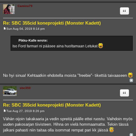
Camino79
Quote
Re: SBC 355cid koneprojekti (Monster Kadett)
Sun Aug 04, 2019 8:14 pm
P
o
s
Pikku-Kalle wrote:
t
Iso Ford farmari ni pääsee aina huoltamaan Letukat
No hyi sinua! Kehtaatkin ehdotella moista "freebie"- tikettiä taivaaseen
sbc350
Quote
Re: SBC 355cid koneprojekti (Monster Kadett)
Tue Aug 27, 2019 8:26 pm
P
o
Vähän oijoin takakaaria ja vedin spreitä päälle ettei ruostu. Vaihdoin myös
s
uuden pakosarjan tiivisteen. Hihna on vielä hommaamatta. Teloin tässä
t
jalkani pahasti niin taitaa olla isommat rempat pari kk jäissä