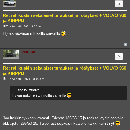
Quote
Re: rallikuskin sekalaiset turaukset ja rötäykset + VOLVO 960
ja KIRPPU
Tue Aug 06, 2024 3:38 am
P
o
Hyvän näkönen tuli noilla vanteilla
s
t
rallikuski
Quote
Re: rallikuskin sekalaiset turaukset ja rötäykset + VOLVO 960
ja KIRPPU
Tue Aug 06, 2024 10:49 am
P
o
s
sbc350 wrote:
t
Hyvän näkönen tuli noilla vanteilla
Joo itekkin tykkään kovasti. Edessä 185/65-15 ja taakse löysin halvalla
6kk ajetut 295/50-15. Tulee just sopivasti kaarelle kaikki kumit nyt