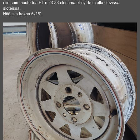
niin sain muutettua ET:n 23->3 eli sama et nyt kuin alla olevissa
sloteissa.
Nää siis kokoa 6x15".