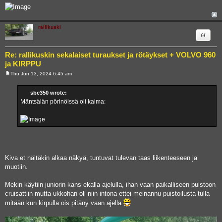
rallikuski
Quote
Re: rallikuskin sekalaiset turaukset ja rötäykset + VOLVO 960
ja KIRPPU
Thu Jun 13, 2024 6:45 am
P
o
s
sbc350 wrote:
t
Mäntsälän pörinöissä oli kaima:
Kiva et näitäkin alkaa näkyä, tuntuvat tulevan taas liikenteeseen ja
muotiin.
Mekin käytiin juniorin kans ekalla ajelulla, ihan vaan paikalliseen puistoon
cruisattiin mutta ukkohan oli niin intona ettei meinannu puistoilusta tulla
mitään kun kirpulla ois pitäny vaan ajella