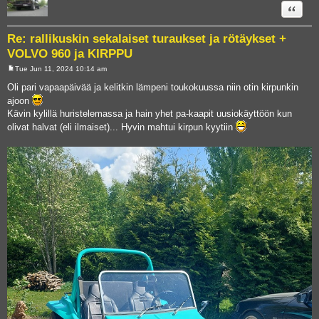
Quote
Re: rallikuskin sekalaiset turaukset ja rötäykset +
VOLVO 960 ja KIRPPU
Tue Jun 11, 2024 10:14 am
P
o
Oli pari vapaapäivää ja kelitkin lämpeni toukokuussa niin otin kirpunkin
s
ajoon
t
Kävin kylillä huristelemassa ja hain yhet pa-kaapit uusiokäyttöön kun
olivat halvat (eli ilmaiset)... Hyvin mahtui kirpun kyytiin