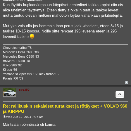
Kun löytäis kuplaan/kirppuun käypäset centerlinet taikka kopiot niin ois
aika unelmien täyttymys. Eteen tietty sirkkelin terät ja taakse leveet,
mutta tuntuu olevan melkein mahdoton löytää vähänkään järkibudejilla.
Mut yks vois olla jos hommais ihan perus jack wheelerit, eteen 8x15 ja
taakse 10x15 koossa. Noille sitte renkaat 195 leveenä eteen ja 295
leveenä taakse
Chevrolet malibu '78
Mercedes Benz 260E '88
Mercedes Benz C280 '93
BMW E91 325d '10
Volvo 960 '92
Kirppu '66
Yamaha sr viper mtx 153 mcx turbo '15
Polaris RR '09
sbc350
Quote
Re: rallikuskin sekalaiset turaukset ja rötäykset + VOLVO 960
ja KIRPPU
Wed Jun 12, 2024 7:07 am
P
o
Mäntsälän pörinöissä oli kaima:
s
t