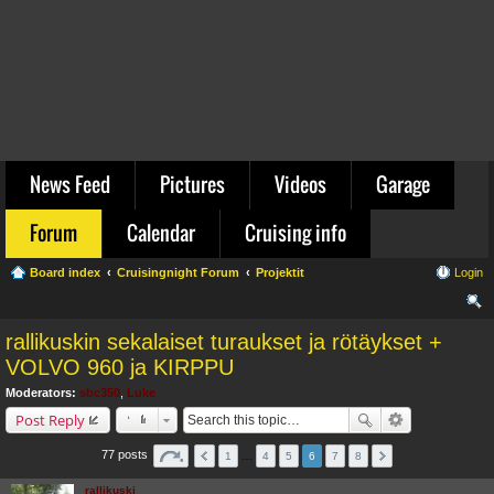
News Feed
Pictures
Videos
Garage
Forum
Calendar
Cruising info
Board index
Cruisingnight Forum
Projektit
Login
ear
rallikuskin sekalaiset turaukset ja rötäykset +
ch
VOLVO 960 ja KIRPPU
Moderators:
sbc350
,
Luke
Post Reply
77 posts
1
…
4
5
6
7
8
rallikuski