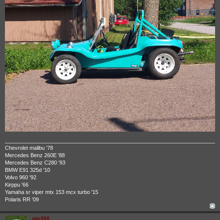
Chevrolet malibu '78
Mercedes Benz 260E '88
Mercedes Benz C280 '93
BMW E91 325d '10
Volvo 960 '92
Kirppu '66
Yamaha sr viper mtx 153 mcx turbo '15
Polaris RR '09
sbc350