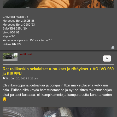
Chevrolet malibu '78
Mercedes Benz 260E '88
Mercedes Benz C280 '93
BMW E91 325d '10
Volvo 960 '92
Kirppu '66
Yamaha sr viper mtx 153 mcx turbo '15
Polaris RR '09
rallikuski
Quote
Re: rallikuskin sekalaiset turaukset ja rötäykset + VOLVO 960
ja KIRPPU
Thu Jun 20, 2024 7:22 am
P
o
Oli viikonloppuna joutoaikaa ja bongasin fb:n marketplacelta volkkarin
s
osia. Pitihän niitä käydä hamstraamassa ja nyt on sitten rakennussarjan
t
ekat palaset kasassa, eli kampikammio ja kampura uutta konetta varten