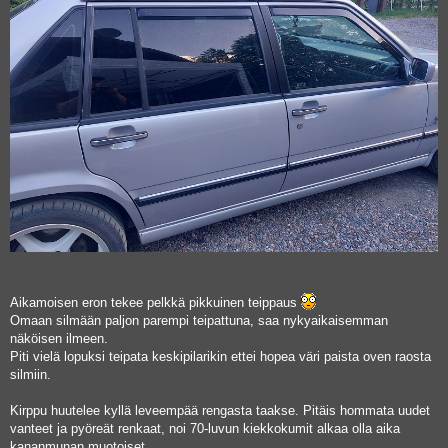
Aikamoisen eron tekee pelkkä pikkuinen teippaus
Omaan silmään paljon parempi teipattuna, saa nykyaikaisemman
näköisen ilmeen.
Piti vielä lopuksi teipata keskipilarikin ettei hopea väri paista oven raosta
silmiin.
Kirppu huutelee kyllä leveempää rengasta taakse. Pitäis hommata uudet
vanteet ja pyöreät renkaat, noi 70-luvun kiekkokumit alkaa olla aika
kananmunan muotoiset.