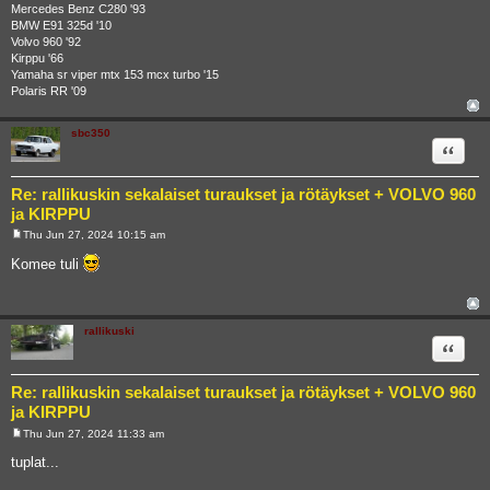
Mercedes Benz C280 '93
BMW E91 325d '10
Volvo 960 '92
Kirppu '66
Yamaha sr viper mtx 153 mcx turbo '15
Polaris RR '09
sbc350
Quote
Re: rallikuskin sekalaiset turaukset ja rötäykset + VOLVO 960
ja KIRPPU
Thu Jun 27, 2024 10:15 am
P
o
Komee tuli
s
t
rallikuski
Quote
Re: rallikuskin sekalaiset turaukset ja rötäykset + VOLVO 960
ja KIRPPU
Thu Jun 27, 2024 11:33 am
P
o
tuplat...
s
t