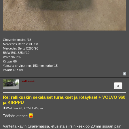
Chevrolet malibu '78
Mercedes Benz 260E '88
Mercedes Benz C280 '93
BMW E91 325d '10
Volvo 960 '92
Kirppu '66
Yamaha sr viper mtx 153 mcx turbo '15
Polaris RR '09
rallikuski
Quote
Re: rallikuskin sekalaiset turaukset ja rötäykset + VOLVO 960
ja KIRPPU
Wed Jun 26, 2024 1:45 pm
P
o
Täähän etenee
s
t
Vanteita kävin turailemassa, etusista siirsin keskiöö 20mm sisään päin