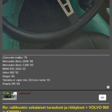
Chevrolet malibu '78
Mercedes Benz 260E '88
Mercedes Benz C280 '93
BMW E91 325d '10
Volvo 960 '92
Kirppu '66
Yamaha sr viper mtx 153 mcx turbo '15
Polaris RR '09
rallikuski
Quote
Re: rallikuskin sekalaiset turaukset ja rötäykset + VOLVO 960
ja KIRPPU