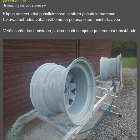
Mon Aug 05, 2024 3:55 pm
P
o
Kirpun vanteet kävi puhalluksessa ja sitten pääsin kittaamaan
s
takavanteet edes vähän vähemmän perunapeltoo muistuttavaksi...
t
Vetäsin värit kans niskaan, valkonen oli se ajatus ja semmoset niistä tuli.