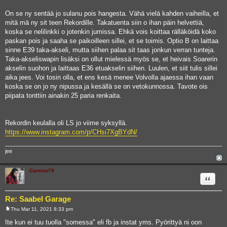
On se ny sentää jo sulanu pois hangesta. Vähä vielä kahden vaiheilla, et
mitä mä ny sit teen Rekordille. Takatuenta siin o ihan päin helvettiä,
koska se nelilinkki o jotenkin jumissa. Ehkä vois koittaa rälläköidä koko
paskan pois ja saaha se paikoilleen sillei, et se toimis. Optio B on laittaa
sinne E39 taka-akseli, mutta siihen palaa sit taas jonkun verran tunteja.
Taka-akseliswapin lisäksi on ollut mielessä myös se, et heivais Soarerin
akselin suohon ja laittaas E36 etuakselin siihen. Luulen, et siit tulis sillei
aika jees. Voi tosin olla, et ens kesä menee Volvolla ajaessa ihan vaan
koska se on jo ny nipussa ja kesällä se on vetokunnossa. Tavote ois
piipata tonttiin ainakin 25 paria renkaita.
Rekordin keulalla oli LS jo viime syksyllä.
https://www.instagram.com/p/CHsi7XgBYdN/
jee
Camino79
Quote
Re: Saabel Garage
Thu Mar 11, 2021 8:33 pm
P
o
Ite kun ei tuu tuolla "somessa" eli fb ja instat yms. Pyörittyä ni oon
s