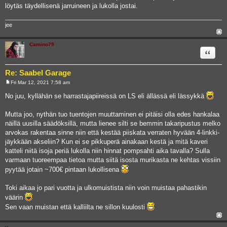
löytäs täydellisenä jarruineen ja lukolla jostai.
jee
Camino79
Quote
Re: Saabel Garage
Fri Mar 12, 2021 7:58 am
P
o
No juu, kyllähän se harrastajapiireissä on LS eli ällässä eli lässykkä
s
t
Mutta joo, nythän tuo tuentojen muuttaminen ei pitäisi olla edes hankalaa
näillä uusilla säädöksillä, mutta lienee silti se bemmin takaripustus melko
arvokas rakentaa sinne niin että kestää piiskata verraten hyvään 4-linkki-
jäykkään akseliin? Kun ei se pikkuperä ainakaan kestä ja mitä kaveri
katteli niitä isoja periä lukolla niin hinnat pompsahti aika tavalla? Sulla
varmaan tuoreempaa tietoa mutta siitä isosta murikasta ne kehtas vissiin
pyytää jotain ~700€ pintaan lukollisena
Toki aikaa jo pari vuotta ja ulkomuistista niin voin muistaa pahastikin
väärin
Sen vaan muistan että kalliilta ne sillon kuulosti