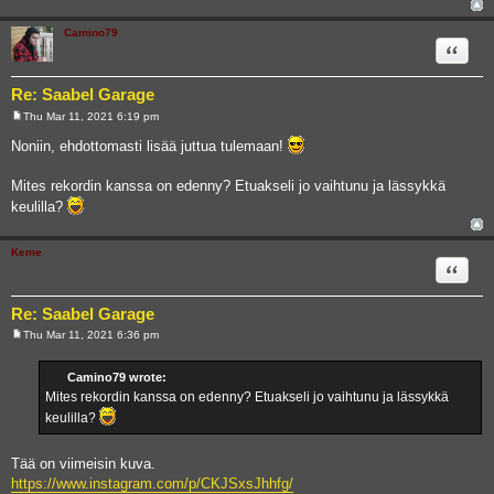
Camino79
Quote
Re: Saabel Garage
Thu Mar 11, 2021 6:19 pm
P
o
Noniin, ehdottomasti lisää juttua tulemaan!
s
t
Mites rekordin kanssa on edenny? Etuakseli jo vaihtunu ja lässykkä
keulilla?
Keme
Quote
Re: Saabel Garage
Thu Mar 11, 2021 6:36 pm
P
o
s
Camino79 wrote:
t
Mites rekordin kanssa on edenny? Etuakseli jo vaihtunu ja lässykkä
keulilla?
Tää on viimeisin kuva.
https://www.instagram.com/p/CKJSxsJhhfg/