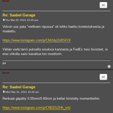
Keme
Quote
Re: Saabel Garage
Thu Mar 25, 2021 10:35 pm
P
o
Volvon uus pata "melkeen nipussa" eli lohko haettu koneistuksesta ja
s
maalattu.
t
https://www.instagram.com/p/CM2dq1GBSFO/
Vähän vielä tarvii putsailla sisuksia karstasta ja FedEx toisi tiivisteet, ni
ensi viikolla saisi kasattua ton moottorin.
jee
Keme
Quote
Re: Saabel Garage
Wed Mar 31, 2021 10:29 am
P
o
Renkaat gäpätty 0.55mm/0.60mm ja kellari kiristelty momentteihin.
s
t
https://www.instagram.com/p/CNDZGZHh_sm/