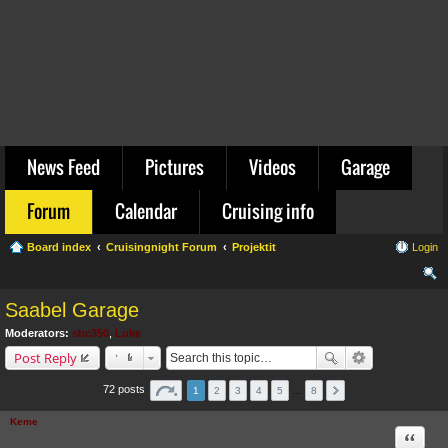
News Feed
Pictures
Videos
Garage
Forum
Calendar
Cruising info
Board index
Cruisingnight Forum
Projektit
Login
ear
Saabel Garage
ch
Moderators:
sbc350
,
Luke
Post Reply
72 posts
1
2
3
4
5
…
8
Keme
Quote