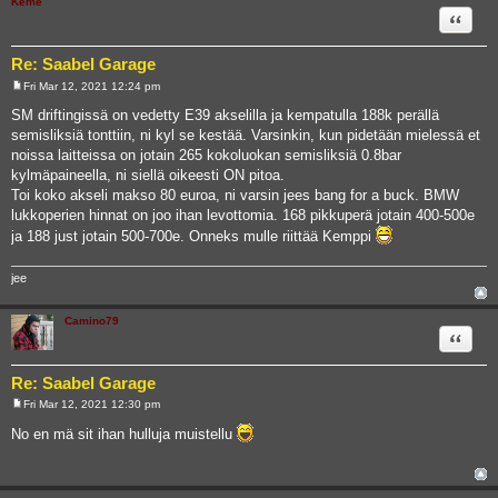
Keme
Quote
Re: Saabel Garage
Fri Mar 12, 2021 12:24 pm
P
o
SM driftingissä on vedetty E39 akselilla ja kempatulla 188k perällä
s
semisliksiä tonttiin, ni kyl se kestää. Varsinkin, kun pidetään mielessä et
t
noissa laitteissa on jotain 265 kokoluokan semisliksiä 0.8bar
kylmäpaineella, ni siellä oikeesti ON pitoa.
Toi koko akseli makso 80 euroa, ni varsin jees bang for a buck. BMW
lukkoperien hinnat on joo ihan levottomia. 168 pikkuperä jotain 400-500e
ja 188 just jotain 500-700e. Onneks mulle riittää Kemppi
jee
Camino79
Quote
Re: Saabel Garage
Fri Mar 12, 2021 12:30 pm
P
o
No en mä sit ihan hulluja muistellu
s
t