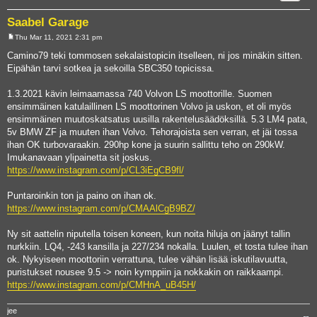
Saabel Garage
Thu Mar 11, 2021 2:31 pm
P
o
Camino79 teki tommosen sekalaistopicin itselleen, ni jos minäkin sitten.
s
Eipähän tarvi sotkea ja sekoilla SBC350 topicissa.
t
1.3.2021 kävin leimaamassa 740 Volvon LS moottorille. Suomen
ensimmäinen katulaillinen LS moottorinen Volvo ja uskon, et oli myös
ensimmäinen muutoskatsatus uusilla rakentelusäädöksillä. 5.3 LM4 pata,
5v BMW ZF ja muuten ihan Volvo. Tehorajoista sen verran, et jäi tossa
ihan OK turbovaraakin. 290hp kone ja suurin sallittu teho on 290kW.
Imukanavaan ylipainetta sit joskus.
https://www.instagram.com/p/CL3iEgCB9fl/
Puntaroinkin ton ja paino on ihan ok.
https://www.instagram.com/p/CMAAlCgB9BZ/
Ny sit aattelin niputella toisen koneen, kun noita hiluja on jäänyt tallin
nurkkiin. LQ4, -243 kansilla ja 227/234 nokalla. Luulen, et tosta tulee ihan
ok. Nykyiseen moottoriin verrattuna, tulee vähän lisää iskutilavuutta,
puristukset nousee 9.5 -> noin kymppiin ja nokkakin on raikkaampi.
https://www.instagram.com/p/CMHnA_uB45H/
jee