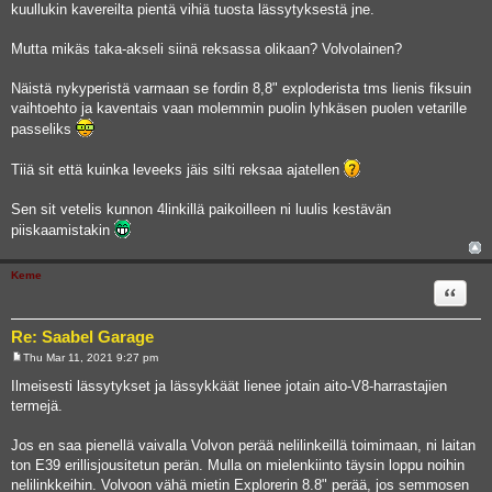
kuullukin kavereilta pientä vihiä tuosta lässytyksestä jne.
t
Mutta mikäs taka-akseli siinä reksassa olikaan? Volvolainen?
Näistä nykyperistä varmaan se fordin 8,8" exploderista tms lienis fiksuin
vaihtoehto ja kaventais vaan molemmin puolin lyhkäsen puolen vetarille
passeliks
Tiiä sit että kuinka leveeks jäis silti reksaa ajatellen
Sen sit vetelis kunnon 4linkillä paikoilleen ni luulis kestävän
piiskaamistakin
Keme
Quote
Re: Saabel Garage
Thu Mar 11, 2021 9:27 pm
P
o
Ilmeisesti lässytykset ja lässykkäät lienee jotain aito-V8-harrastajien
s
termejä.
t
Jos en saa pienellä vaivalla Volvon perää nelilinkeillä toimimaan, ni laitan
ton E39 erillisjousitetun perän. Mulla on mielenkiinto täysin loppu noihin
nelilinkkeihin. Volvoon vähä mietin Explorerin 8.8" perää, jos semmosen