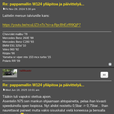
Re: pappamallin W124 ylläpitoa ja päivittelyä...
Fri Nov 29, 2024 5:30 pm
P
o
Laittelin mersun talviunille kans:
s
t
https://youtu.be/ncuLIZ3-nTs?si=a-RpcBhEzfR9QjP7
Chevrolet malibu '78
Mercedes Benz 260E '88
Mercedes Benz C280 '93
BMW E91 325d '10
Volvo 960 '92
Kirppu '66
Yamaha sr viper mtx 153 mcx turbo '15
Polaris RR '09
rallikuski
Quote
Re: pappamallin W124 ylläpitoa ja päivittelyä...
Wed Jun 18, 2025 10:01 am
P
o
Tääkin tuli vapuksi otettua ajoon.
s
Asentelin N75:sen mankun ohjaamaan ahtopainetta, pelaa ihan kivasti
t
speeduinolla open loopissa. Nyt ahdot nostettu 0,5bar -> 0,75bar... Ihan
naurettavat paineet mutta vakio sisuskalut vielä koneessa ja bensalla