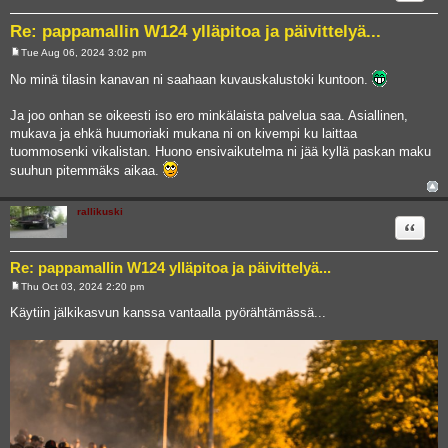
Re: pappamallin W124 ylläpitoa ja päivittelyä...
Tue Aug 06, 2024 3:02 pm
P
o
No minä tilasin kanavan ni saahaan kuvauskalustoki kuntoon.
s
t
Ja joo onhan se oikeesti iso ero minkälaista palvelua saa. Asiallinen,
mukava ja ehkä huumoriaki mukana ni on kivempi ku laittaa
tuommosenki vikalistan. Huono ensivaikutelma ni jää kyllä paskan maku
suuhun pitemmäks aikaa.
rallikuski
Quote
Re: pappamallin W124 ylläpitoa ja päivittelyä...
Thu Oct 03, 2024 2:20 pm
P
o
Käytiin jälkikasvun kanssa vantaalla pyörähtämässä...
s
t