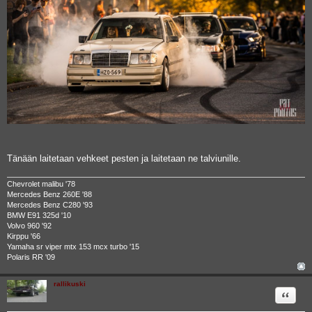
Tänään laitetaan vehkeet pesten ja laitetaan ne talviunille.
Chevrolet malibu '78
Mercedes Benz 260E '88
Mercedes Benz C280 '93
BMW E91 325d '10
Volvo 960 '92
Kirppu '66
Yamaha sr viper mtx 153 mcx turbo '15
Polaris RR '09
rallikuski
Quote