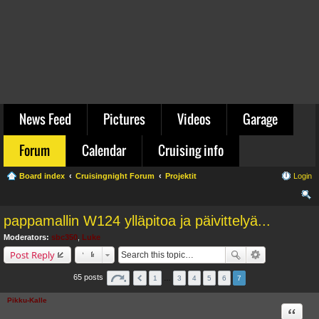
News Feed
Pictures
Videos
Garage
Forum
Calendar
Cruising info
Board index
Cruisingnight Forum
Projektit
Login
ear
pappamallin W124 ylläpitoa ja päivittelyä...
ch
Moderators:
sbc350
,
Luke
Post Reply
65 posts
1
…
3
4
5
6
7
Pikku-Kalle
Quote