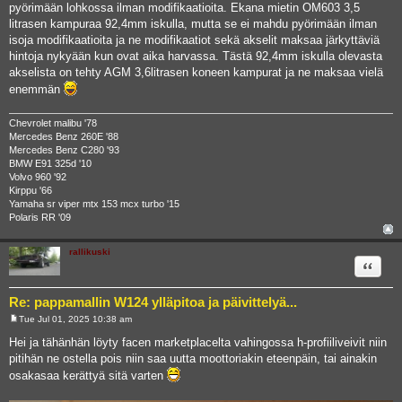
pyörimään lohkossa ilman modifikaatioita. Ekana mietin OM603 3,5
litrasen kampuraa 92,4mm iskulla, mutta se ei mahdu pyörimään ilman
isoja modifikaatioita ja ne modifikaatiot sekä akselit maksaa järkyttäviä
hintoja nykyään kun ovat aika harvassa. Tästä 92,4mm iskulla olevasta
akselista on tehty AGM 3,6litrasen koneen kampurat ja ne maksaa vielä
enemmän
Chevrolet malibu '78
Mercedes Benz 260E '88
Mercedes Benz C280 '93
BMW E91 325d '10
Volvo 960 '92
Kirppu '66
Yamaha sr viper mtx 153 mcx turbo '15
Polaris RR '09
rallikuski
Quote
Re: pappamallin W124 ylläpitoa ja päivittelyä...
Tue Jul 01, 2025 10:38 am
P
o
Hei ja tähänhän löyty facen marketplacelta vahingossa h-profiiliveivit niin
s
pitihän ne ostella pois niin saa uutta moottoriakin eteenpäin, tai ainakin
t
osakasaa kerättyä sitä varten