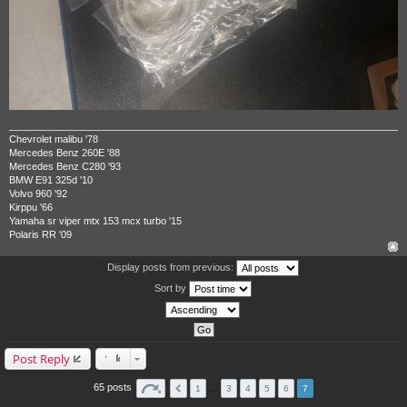
Chevrolet malibu '78
Mercedes Benz 260E '88
Mercedes Benz C280 '93
BMW E91 325d '10
Volvo 960 '92
Kirppu '66
Yamaha sr viper mtx 153 mcx turbo '15
Polaris RR '09
Display posts from previous:
Sort by
Post Reply
65 posts
1
…
3
4
5
6
7