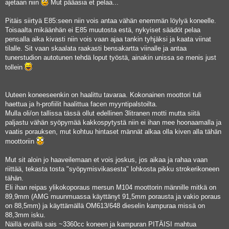
ajetaan niin
Mut pääasia et pelaa...
Pitäis siirtyä E85:seen niin vois antaa vähän enemmän löylyä koneelle.
Toisaalta mikäänhän ei E85 muutosta estä, nykyiset säädöt pelaa
pensalla aika kivasti niin vois vaan ajaa tankin tyhjäksi ja kaata viinat
tilalle. Sit vaan skaalata raakasti bensakartta viinalle ja antaa
tunerstudion autotunen tehdä loput työstä, ainakin unissa se menis just
tollein
Uuteen koneeseenkin on haalittu tavaraa. Kokonainen moottori tuli
haettua ja h-profiilit haalittua facen myyntipalstoilta.
Mulla oli/on tallissa tässä ollut edellinen 3litranen motti mutta siitä
paljastu vähän syöpymää kakkospytystä niin ei ihan mee hoonaamalla ja
vaatis porauksen, mut kohtuu hintaset männät alkaa olla kiven alla tähän
moottoriin
Mut sit aloin jo haaveilemaan et vois joskus, jos aikaa ja rahaa vaan
riittää, tekasta tosta "syöpymisvikasesta" lohkosta pikku strokerikoneen
tähän.
Eli ihan reipas ylikokoporaus mersun M104 moottorin männille mitkä on
89,9mm (AMG muunmuassa käyttänyt 91,5mm porausta ja vakio poraus
on 88,5mm) ja käyttämällä OM613/648 dieselin kampuraa missä on
88,3mm isku.
Näillä eväillä sais ~3360cc koneen ja kampuran PITÄISI mahtua