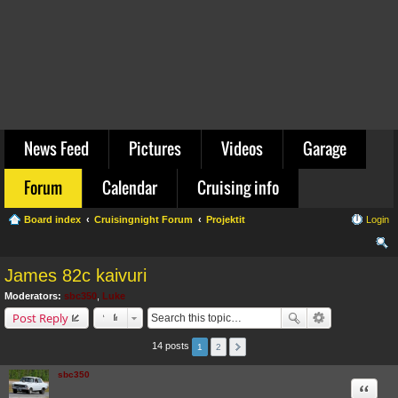
News Feed
Pictures
Videos
Garage
Forum
Calendar
Cruising info
Board index
Cruisingnight Forum
Projektit
Login
ear
James 82c kaivuri
ch
Moderators:
sbc350
,
Luke
Post Reply
14 posts
1
2
sbc350
Quote