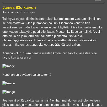
James 82c kaivuri
Sun Jun 15, 2025 5:22 pm
P
o
Tuli hyvä tarjous rikkinäisestä traktorikuormaimesta vastaan niin olihan
s
se hommattava. Olen pitempään halunnut isompaa konetta tien
t
auraukseen ja myös kaivinkoneelle olisi käyttöä. Tässä on sellanen vika,
ettei vasen takapyörä pyöri ollenkaan. Muuten kyllä pelaa kaikki. Arvelin
että siellä on joko jarru rikki tai sitten planeetta. No vika oli
planeettapyörästössä. Imeisesti sillä oli ajettu pitkään pyöränlaakeri
risana, mikä on rasittanut planeettapyörästöä tosi paljon.
Konehan oli n. 15km päästä meidän kotoa, niin tarvitsi järjestää sille
kyyti, kun ajaa ei voi
Konehan on syväsen pajan tekemä
Jos tunnit pitää paikkansa niin niitä ei ihan mahdottomasti ole, koneen
yleisilmeestä ja moottorinkin toiminnasta päätellen voisi pitää paikkansa