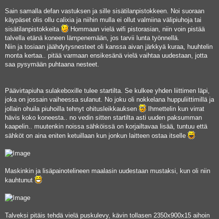
Sain samalla defan vastuksen ja sille sisätilanpistokkeen. Noi suoraan
käypäset olis ollu calixia ja niihin mulla ei ollut valmiina välipiuhoja tai
sisätilanpistokkeita
Hommaan vielä wifi pistorasian, niin voin pistää
talvella etänä koneen lämpenemään, jos tarvii lunta työnnellä.
Niin ja tosiaan jäähdytysnesteet oli kanssa aivan järkkyä kuraa, huuhtelin
monta kertaa.. pitää varmaan ensikesänä vielä vaihtaa uudestaan, jotta
saa pysymään puhtaana nesteet.
Päävirtapiuha sulakeboxille tulee startilta. Se kulkee yhden liittimen läpi,
joka on jossain vaiheessa sulanut. No joku oli nokkelana huppuliittimillä ja
jollain ohuila piuhoilla tehnyt ohitusleikkauksen
Ihmettelin kun virrat
hävis koko koneesta.. no vedin sitten startilta asti uuden paksumman
kaapelin.. muutenkin noissa sähköissä on korjailtavaa lisää, tuntuu että
sähköt on aina eniten ketuillaan kun jonkun laitteen ostaa itselle
Maskinkin ja lisäpainotelineen maalasin uudestaan mustaksi, kun oli niin
kauhtunut
Talveksi pitäis tehdä vielä puskulevy, kävin tollasen 2350x900x15 aihoin