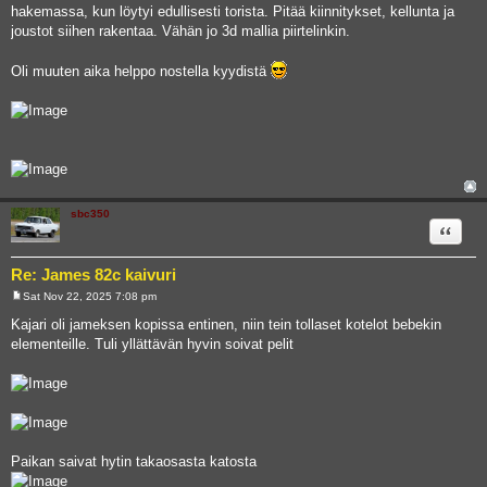
hakemassa, kun löytyi edullisesti torista. Pitää kiinnitykset, kellunta ja
joustot siihen rakentaa. Vähän jo 3d mallia piirtelinkin.
Oli muuten aika helppo nostella kyydistä
sbc350
Quote
Re: James 82c kaivuri
Sat Nov 22, 2025 7:08 pm
P
o
Kajari oli jameksen kopissa entinen, niin tein tollaset kotelot bebekin
s
elementeille. Tuli yllättävän hyvin soivat pelit
t
Paikan saivat hytin takaosasta katosta