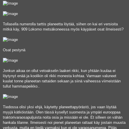
Tollasella numerolla tarttis planeetta löytää, siihen on kai eri versioita
mitkä käy, 909 Lokomo metsäkoneessa myös käypäset osat ilmeisesti?
Osat pestynä
Jonkun aikaa on ollut vetoakselin laakeri rikki, kun yhtään kuulaa ei
löytynyt enää ja koolikin oli rikki monesta kohtaa. Varmaan valuneet
kuulat tonne planeetan rattaiden sekaan ja siinä vaiheessa viimeistään
tullut hammaspeikko..
Tiedossa olisi yksi ehjä, käytetty planeettapyörästö, jos vaan löytää
myyjä kätköistään. Olen tässä kysellyt suomesta ja ympäri eurooppaa
traktorivaraosapuljuista noita osia ja missään ei ole. Et silleen on vähän
hankala tilanne. Ilmeisesti noi pienet planeetan rattaat käy jostain muusta
verkusta, mutta en tiedä varmaksi kun ei ole varaosanumeroa. Pitäs