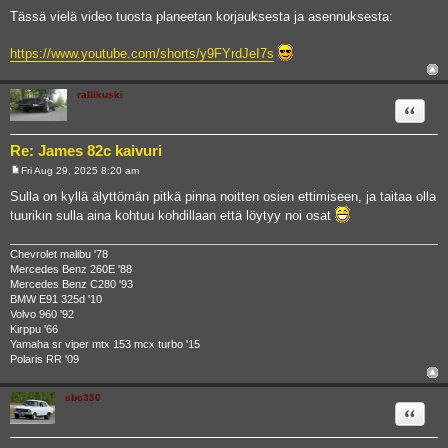
Tässä vielä video tuosta planeetan korjauksesta ja asennuksesta:
https://www.youtube.com/shorts/y9FYrdJeI7s
rallikuski
Quote
Re: James 82c kaivuri
Fri Aug 29, 2025 8:20 am
P
o
Sulla on kyllä älyttömän pitkä pinna noitten osien ettimiseen, ja taitaa olla
s
tuurikin sulla aina kohtuu kohdillaan että löytyy noi osat
t
Chevrolet malibu '78
Mercedes Benz 260E '88
Mercedes Benz C280 '93
BMW E91 325d '10
Volvo 960 '92
Kirppu '66
Yamaha sr viper mtx 153 mcx turbo '15
Polaris RR '09
sbc350
Quote