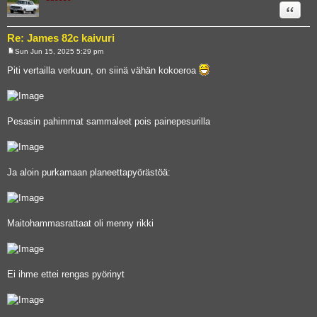
Quote
Re: James 82c kaivuri
Sun Jun 15, 2025 5:29 pm
P
o
Piti vertailla verkuun, on siinä vähän kokoeroa
s
t
Pesasin pahimmat sammaleet pois painepesurilla
Ja aloin purkamaan planeettapyörästöä:
Maitohammasrattaat oli menny rikki
Ei ihme ettei rengas pyörinyt