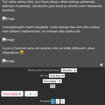
Tuli vähän oikeita töitä, kun tilasin pihaan vähän hiekkaa peittämään
pahimpia mutakelejä. Jameksella jaoin kasat ja verkulla sitten takalanalla
tasottelin.
Värimaailmaakin mietin tekoälyllä, mutta tokkopa ihan heti tulee ruettua
koko laitteen maalaamiseen, on meinaan aika rankka jobi
Ja jos ei hommat luista niin ainahan siitä voi tehdä killdozerin, eikun
killjameksen
Display posts from previous:
Sort by
Post Reply
14 posts
1
2