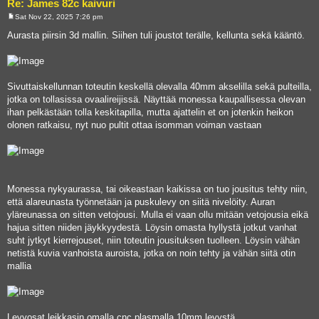
Re: James 82c kaivuri
Sat Nov 22, 2025 7:26 pm
P
o
Aurasta piirsin 3d mallin. Siihen tuli joustot terälle, kellunta sekä kääntö.
s
t
Sivuttaiskellunnan toteutin keskellä olevalla 40mm akselilla sekä pulteilla,
jotka on tollasissa ovaalireijissä. Näyttää monessa kaupallisessa olevan
ihan pelkästään tolla keskitapilla, mutta ajattelin et on jotenkin heikon
olonen ratkaisu, nyt nuo pultit ottaa isomman voiman vastaan
Monessa nykyaurassa, tai oikeastaan kaikissa on tuo jousitus tehty niin,
että alareunasta työnnetään ja puskulevy on siitä nivelöity. Auran
yläreunassa on sitten vetojousi. Mulla ei vaan ollu mitään vetojousia eikä
hajua sitten niiden jäykkyydestä. Löysin omasta hyllystä jotkut vanhat
suht jytkyt kierrejouset, niin toteutin jousituksen tuolleen. Löysin vähän
netistä kuvia vanhoista auroista, jotka on noin tehty ja vähän siitä otin
mallia
Levyosat leikkasin omalla cnc plasmalla 10mm levystä