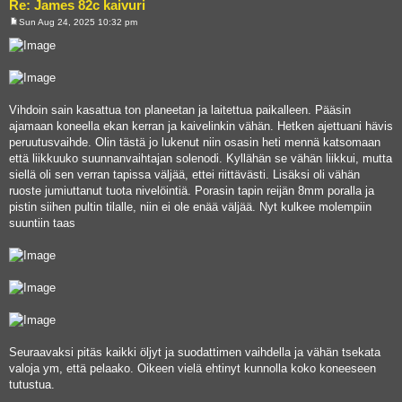
Re: James 82c kaivuri
Sun Aug 24, 2025 10:32 pm
P
o
s
t
Vihdoin sain kasattua ton planeetan ja laitettua paikalleen. Pääsin
ajamaan koneella ekan kerran ja kaivelinkin vähän. Hetken ajettuani hävis
peruutusvaihde. Olin tästä jo lukenut niin osasin heti mennä katsomaan
että liikkuuko suunnanvaihtajan solenodi. Kyllähän se vähän liikkui, mutta
siellä oli sen verran tapissa väljää, ettei riittävästi. Lisäksi oli vähän
ruoste jumiuttanut tuota nivelöintiä. Porasin tapin reijän 8mm poralla ja
pistin siihen pultin tilalle, niin ei ole enää väljää. Nyt kulkee molempiin
suuntiin taas
Seuraavaksi pitäs kaikki öljyt ja suodattimen vaihdella ja vähän tsekata
valoja ym, että pelaako. Oikeen vielä ehtinyt kunnolla koko koneeseen
tutustua.