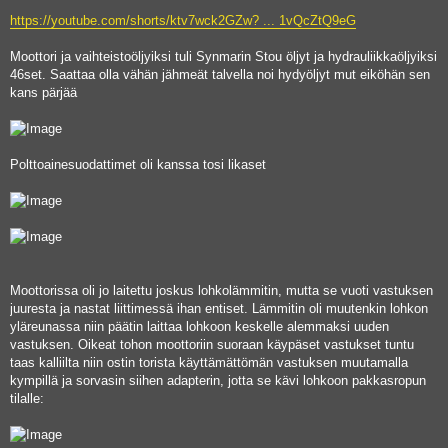
https://youtube.com/shorts/ktv7wck2GZw? ... 1vQcZtQ9eG
Moottori ja vaihteistoöljyiksi tuli Synmarin Stou öljyt ja hydrauliikkaöljyiksi
46set. Saattaa olla vähän jähmeät talvella noi hydyöljyt mut eiköhän sen
kans pärjää
Polttoainesuodattimet oli kanssa tosi likaset
Moottorissa oli jo laitettu joskus lohkolämmitin, mutta se vuoti vastuksen
juuresta ja nastat liittimessä ihan entiset. Lämmitin oli muutenkin lohkon
yläreunassa niin päätin laittaa lohkoon keskelle alemmaksi uuden
vastuksen. Oikeat tohon moottoriin suoraan käypäset vastukset tuntu
taas kalliilta niin ostin torista käyttämättömän vastuksen muutamalla
kympillä ja sorvasin siihen adapterin, jotta se kävi lohkoon pakkasropun
tilalle: