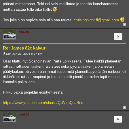
päästä mittaamaan. Toki noi vois malllintaa ja teettää koneistamossa
mutta saattaa tulla aika kalliit
Jos jollain on sopivia osia niin saa tarjota:
cruisingnight.fi@gmail.com
sbc350
Quote
Re: James 82c kaivuri
Sun Jun 29, 2025 5:27 pm
P
o
Osat tilattu nyt Scandinavian Parts Loikkaselta. Tulee kaikki planeetan
s
rattaat, rattaiden laakerit, tiivisteet sekä pyöränlaakeri ja planeetan
t
päätylaakeri. Siivosin pahimmat rosot mitä planeettapyörästön runkoon oli
rikkinäiset rattaat raapinut ja testasin että pientä rattaiden tapit menee
kunnolla paikalleen.
Pikku pätkä projektin edistymisestä:
https://www.youtube.com/shorts/QUVzoQaJBns
sbc350
Quote