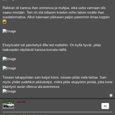
Raikkari oli kanssa ihan ummessa ja muhjua, eikä uutta varmaan olis
saanu mistään. Tein rst:stä tollasen kotelon mihin laitoin sisälle ihan
suodatinmattoa. Alkoi tulemaan pikkasen paljon paremmin ilmaa koppiin
Etutyövalot tuli päivitettyä 48w led malleihin. On kyllä hyvät, pitää
taaksepäin näyttävät kanssa korvata näillä
Toiseen takapyörään sain ketjut kiinni, toiseen pitää vielä laittaa. Sain
myös yhdet uudehkot pikkuketjut, mitkä pitäs etupyöriin pistää, jotta kone
kääntyisi auran ollessa ala-asennossa
sbc350
Quote