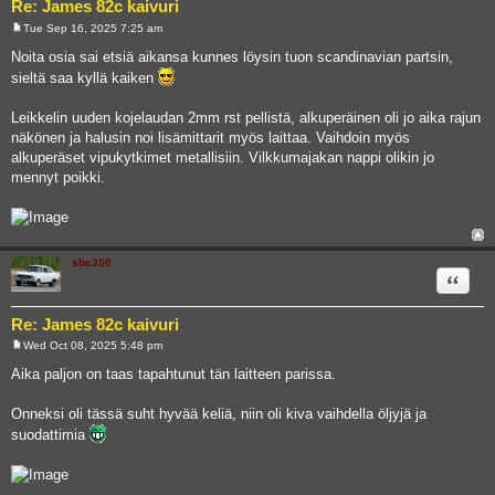
Re: James 82c kaivuri
Tue Sep 16, 2025 7:25 am
P
o
Noita osia sai etsiä aikansa kunnes löysin tuon scandinavian partsin,
s
sieltä saa kyllä kaiken
t
Leikkelin uuden kojelaudan 2mm rst pellistä, alkuperäinen oli jo aika rajun
näkönen ja halusin noi lisämittarit myös laittaa. Vaihdoin myös
alkuperäset vipukytkimet metallisiin. Vilkkumajakan nappi olikin jo
mennyt poikki.
sbc350
Quote
Re: James 82c kaivuri
Wed Oct 08, 2025 5:48 pm
P
o
Aika paljon on taas tapahtunut tän laitteen parissa.
s
t
Onneksi oli tässä suht hyvää keliä, niin oli kiva vaihdella öljyjä ja
suodattimia