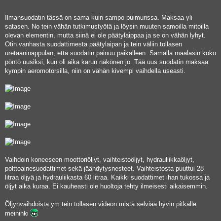
Ilmansuodatin tässä on sama kuin sampo puimurissa. Maksaa yli
satasen. No tein vähän tutkimustyötä ja löysin muuten samoilla mitoilla
olevan elementin, mutta siinä ei ole päätylaippaa ja se on vähän lyhyt.
Otin vanhasta suodattimesta päätylaipan ja tein väliin tollasen
uretaaninappulan, että suodatin painuu paikalleen. Samalla maalasin koko
pöntö uusiksi, kun oli aika karun näkönen jo. Tää uus suodatin maksaa
kympin aeromotorsilla, niin on vähän kivempi vaihdella useasti.
Vaihdoin koneeseen moottoriöljyt, vaihteistoöljyt, hydrauliikkaöljyt,
polttoainesuodattimet sekä jäähdytysnesteet. Vaihteistosta puuttui 28
litraa öljyä ja hydrauliikasta 60 litraa. Kaikki suodattimet ihan tukossa ja
öljyt aika kuraa. Ei kauheasti ole huoltoja tehty ilmeisesti aikaisemmin.
Öljynvaihdoista ym tein tollasen videon mistä selviää hyvin pitkälle
meininki