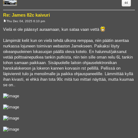
Quote
Re: James 82c kaivuri
Thu Dec 04, 2025 6:10 pm
P
o
Vielä ei ole päässyt auraamaan, kun sataa vaan vettä
s
t
Lämpimät kelit kun on vielä tehdä ulkona remppaa, niin päätin asentaa
nurkassa lojuneen toimivan webaston Jamekseen. Paikaksi löyty
oikeanpuoleinen lokasuojan päällä oleva kotelo. En halunnut/jaksanut
vetää polttoaineputkea tankin putkista, niin tein sille oman reilu 6L tankin
tohon samaan paikkaan. Sisäpuolelle laitoin ohjauselektroniikan
hanskalokeroon ja lokeron kannen korvasin rst pellillä. Pellissä on
läpiviennit tulo ja menoilmalle ja paikka ohjauspaneelille. Lämmittää kyllä
ihan kivasti, ei ehkä ihan tota 90c mitä tuo mittari näyttää, mutta kuumaa
se on..