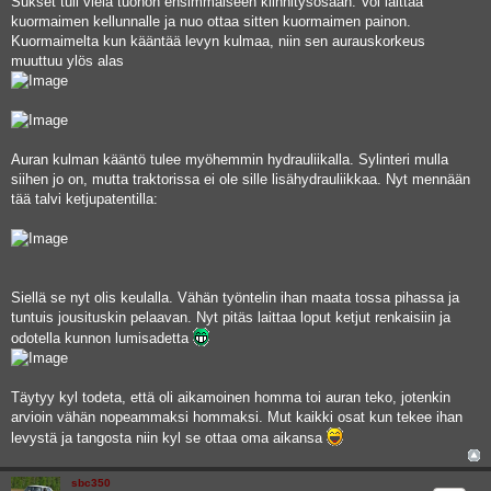
Sukset tuli vielä tuohon ensimmäiseen kiinnitysosaan. Voi laittaa
kuormaimen kellunnalle ja nuo ottaa sitten kuormaimen painon.
Kuormaimelta kun kääntää levyn kulmaa, niin sen aurauskorkeus
muuttuu ylös alas
Auran kulman kääntö tulee myöhemmin hydrauliikalla. Sylinteri mulla
siihen jo on, mutta traktorissa ei ole sille lisähydrauliikkaa. Nyt mennään
tää talvi ketjupatentilla:
Siellä se nyt olis keulalla. Vähän työntelin ihan maata tossa pihassa ja
tuntuis jousituskin pelaavan. Nyt pitäs laittaa loput ketjut renkaisiin ja
odotella kunnon lumisadetta
Täytyy kyl todeta, että oli aikamoinen homma toi auran teko, jotenkin
arvioin vähän nopeammaksi hommaksi. Mut kaikki osat kun tekee ihan
levystä ja tangosta niin kyl se ottaa oma aikansa
sbc350