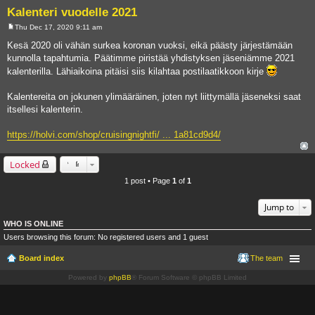
Kalenteri vuodelle 2021
Thu Dec 17, 2020 9:11 am
P
o
Kesä 2020 oli vähän surkea koronan vuoksi, eikä päästy järjestämään
s
kunnolla tapahtumia. Päätimme piristää yhdistyksen jäseniämme 2021
t
kalenterilla. Lähiaikoina pitäisi siis kilahtaa postilaatikkoon kirje
Kalentereita on jokunen ylimääräinen, joten nyt liittymällä jäseneksi saat
itsellesi kalenterin.
https://holvi.com/shop/cruisingnightfi/ ... 1a81cd9d4/
Locked
1 post • Page
1
of
1
Jump to
WHO IS ONLINE
Users browsing this forum: No registered users and 1 guest
Board index
The team
Powered by
phpBB
® Forum Software © phpBB Limited