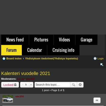
News Feed
Pictures
Videos
Garage
Forum
Calendar
Cruising info
Board index
Yhdistyksen tiedotteet(Yhdistys lopetettu)
Login
ear
Kalenteri vuodelle 2021
ch
Moderators:
Lu_ke
,
sbc350
Locked
1 post • Page
1
of
1
sbc350
Quote