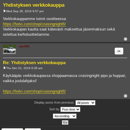
Yhdistyksen verkkokauppa
Wed Sep 28, 2016 8:57 pm
P
o
Verkkokauppamme toimii osoitteessa
s
https://holvi.com/shop/cruisingnightfi/
t
Verkkokaupan kautta saat kätevästi maksettua jäsenmaksun sekä
ostettua kerhotuotteitamme.
sbc350
Quote
Re: Yhdistyksen verkkokauppa
Thu Dec 01, 2016 6:38 am
P
o
Käykääpäs verkkokaupassa shoppaamassa cruisingnight pipo ja huppari,
s
vaikka joululahjaksi!
t
https://holvi.com/shop/cruisingnightfi/
Display posts from previous:
Sort by