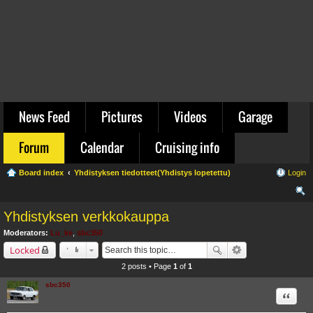
News Feed
Pictures
Videos
Garage
Forum
Calendar
Cruising info
Board index
Yhdistyksen tiedotteet(Yhdistys lopetettu)
Login
ear
Yhdistyksen verkkokauppa
ch
Moderators:
Lu_ke
,
sbc350
Locked
2 posts • Page
1
of
1
sbc350
Quote