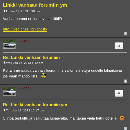
Linkki vanhaan forumiin ym
Fri Jan 11, 2013 6:38 pm
P
o
Vanha foorumi on luettavissa täällä:
s
t
http://web.cruisingnight.tk/
sbc350
Quote
Re: Linkki vanhaan forumiin
Wed Jan 16, 2013 6:12 am
P
o
Koitamme saada vanhan foorumin sisällön siirrettyä uudelle lähiaikoina
s
jos vaan mahdollista..
t
sbc350
Quote
Re: Linkki vanhaan forumiin ym
Thu Jan 17, 2013 10:17 pm
P
o
Siirtoa testailtu ja vaikuttaa lupaavalta, malttakaa vielä hetki ootella..
s
t