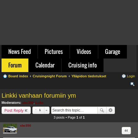
News Feed
Pictures
Videos
Garage
Forum
Calendar
Cruising info
Board index
Cruisingnight Forum
Ylläpidon tiedotukset
Login
ear
Linkki vanhaan forumiin ym
ch
Moderators:
sbc350
,
Luke
Post Reply
3 posts • Page
1
of
1
sbc350
Quote