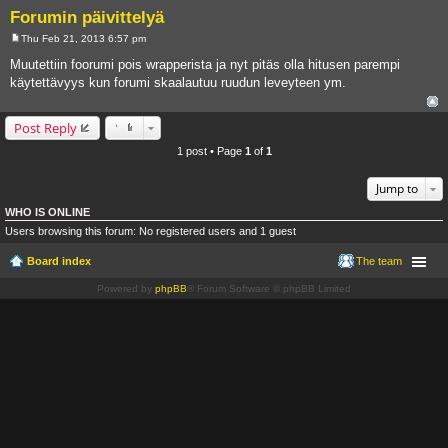
Forumin päivittelyä
Thu Feb 21, 2013 6:57 pm
P
o
Muutettiin foorumi pois wrapperista ja nyt pitäs olla hitusen parempi
s
käytettävyys kun forumi skaalautuu ruudun leveyteen ym.
t
Post Reply
1 post • Page
1
of
1
Jump to
WHO IS ONLINE
Users browsing this forum: No registered users and 1 guest
Board index
The team
Powered by
phpBB
® Forum Software © phpBB Limited