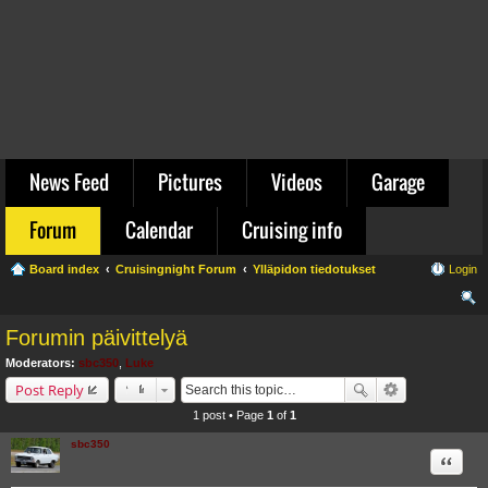
News Feed
Pictures
Videos
Garage
Forum
Calendar
Cruising info
Board index
Cruisingnight Forum
Ylläpidon tiedotukset
Login
ear
Forumin päivittelyä
ch
Moderators:
sbc350
,
Luke
Post Reply
1 post • Page
1
of
1
sbc350
Quote