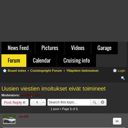
News Feed
Pictures
Videos
Garage
Forum
Calendar
Cruising info
Board index
Cruisingnight Forum
Ylläpidon tiedotukset
Login
ear
Uusien viestien imoitukset eivät toimineet
ch
Moderators:
sbc350
,
Luke
Post Reply
1 post • Page
1
of
1
sbc350
Quote