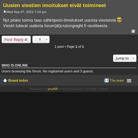
Uusien viestien imoitukset eivät toimineet
Wed Sep 07, 2022 7:24 pm
P
o
Nyt pitäisi toimia taas sähköposti-ilmoitukset uusista viesteistä
s
Viestit tulevat uudesta forum(ät)cruisingnight.fi osoitteesta.
t
Post Reply
1 post • Page
1
of
1
Jump to
WHO IS ONLINE
Users browsing this forum: No registered users and 3 guests
Board index
The team
Powered by
phpBB
® Forum Software © phpBB Limited