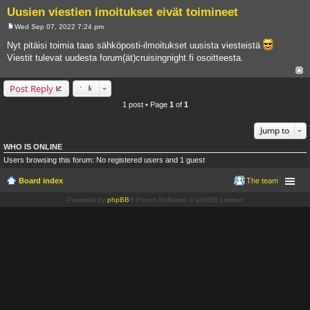
Uusien viestien imoitukset eivät toimineet
Wed Sep 07, 2022 7:24 pm
P
o
Nyt pitäisi toimia taas sähköposti-ilmoitukset uusista viesteistä
s
Viestit tulevat uudesta forum(ät)cruisingnight.fi osoitteesta.
t
Post Reply
1 post • Page
1
of
1
Jump to
WHO IS ONLINE
Users browsing this forum: No registered users and 1 guest
Board index
The team
Powered by
phpBB
® Forum Software © phpBB Limited