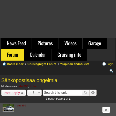
News Feed
Pictures
Videos
Garage
Forum
Calendar
Cruising info
Board index
Cruisingnight Forum
Ylläpidon tiedotukset
Login
ear
Sähköpostisaa ongelmia
ch
Moderators:
sbc350
,
Luke
Post Reply
1 post • Page
1
of
1
sbc350
Quote