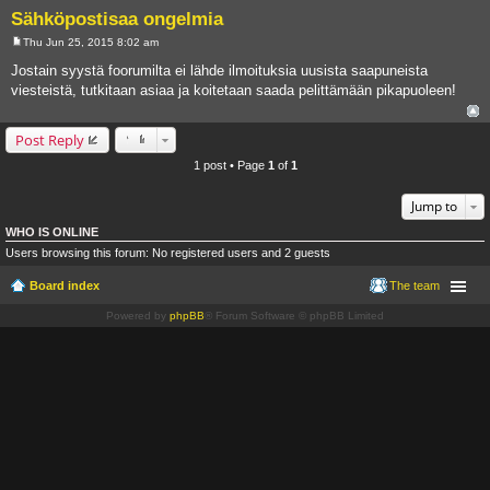
Sähköpostisaa ongelmia
Thu Jun 25, 2015 8:02 am
P
o
Jostain syystä foorumilta ei lähde ilmoituksia uusista saapuneista
s
viesteistä, tutkitaan asiaa ja koitetaan saada pelittämään pikapuoleen!
t
Post Reply
1 post • Page
1
of
1
Jump to
WHO IS ONLINE
Users browsing this forum: No registered users and 2 guests
Board index
The team
Powered by
phpBB
® Forum Software © phpBB Limited