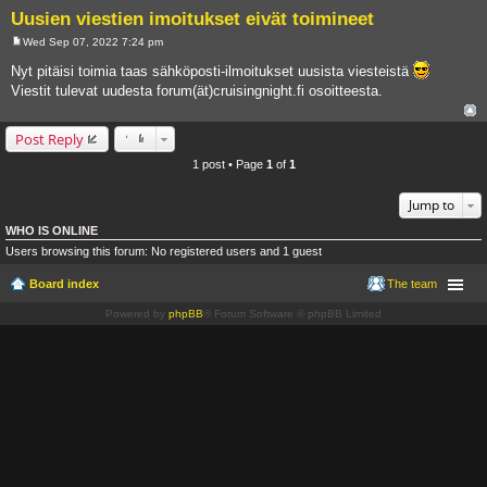
Uusien viestien imoitukset eivät toimineet
Wed Sep 07, 2022 7:24 pm
P
o
Nyt pitäisi toimia taas sähköposti-ilmoitukset uusista viesteistä
s
Viestit tulevat uudesta forum(ät)cruisingnight.fi osoitteesta.
t
Post Reply
1 post • Page
1
of
1
Jump to
WHO IS ONLINE
Users browsing this forum: No registered users and 1 guest
Board index
The team
Powered by
phpBB
® Forum Software © phpBB Limited