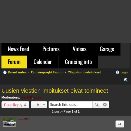
News Feed
Pictures
Videos
Garage
Forum
Calendar
Cruising info
Board index
Cruisingnight Forum
Ylläpidon tiedotukset
Login
ear
Uusien viestien imoitukset eivät toimineet
ch
Moderators:
sbc350
,
Luke
Post Reply
1 post • Page
1
of
1
sbc350
Quote