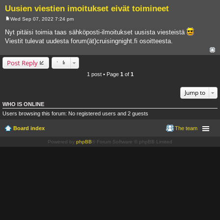
Uusien viestien imoitukset eivät toimineet
Wed Sep 07, 2022 7:24 pm
P
o
Nyt pitäisi toimia taas sähköposti-ilmoitukset uusista viesteistä
s
Viestit tulevat uudesta forum(ät)cruisingnight.fi osoitteesta.
t
Post Reply
1 post • Page
1
of
1
Jump to
WHO IS ONLINE
Users browsing this forum: No registered users and 2 guests
Board index
The team
Powered by
phpBB
® Forum Software © phpBB Limited