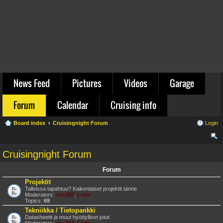
News Feed
Pictures
Videos
Garage
Forum
Calendar
Cruising info
Board index
Cruisingnight Forum
Login
ear
Cruisingnight Forum
ch
Forum
Projektit
Talleissa tapahtuu? Kaikenlaiset projektit tänne
Moderators:
sbc350
,
Luke
Topics:
69
Tekniikka / Tietopankki
Datasheetit ja muut hyödylliset jutut