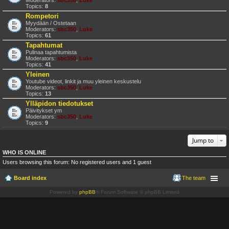
Moderators:
sbc350
,
Luke
Topics:
8
Rompetori
Myydään / Ostetaan
Moderators:
sbc350
,
Luke
Topics:
61
Tapahtumat
Pulinaa tapahtumista
Moderators:
sbc350
,
Luke
Topics:
41
Yleinen
Youtube videot, linkit ja muu yleinen keskustelu
Moderators:
sbc350
,
Luke
Topics:
13
Ylläpidon tiedotukset
Päivitykset ym
Moderators:
sbc350
,
Luke
Topics:
9
Jump to
WHO IS ONLINE
Users browsing this forum: No registered users and 1 guest
Board index
The team
Powered by
phpBB
® Forum Software © phpBB Limited