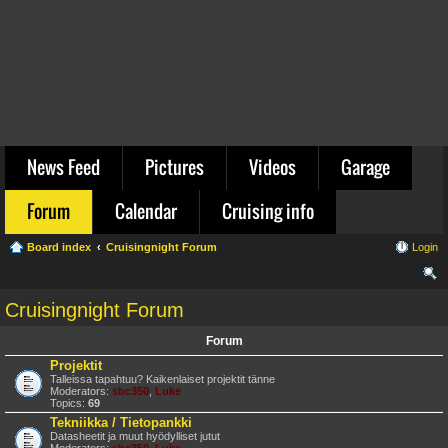
News Feed
Pictures
Videos
Garage
Forum
Calendar
Cruising info
Board index
Cruisingnight Forum
Login
ear
Cruisingnight Forum
ch
Forum
Projektit
Talleissa tapahtuu? Kaikenlaiset projektit tänne
Moderators:
sbc350
,
Luke
Topics:
69
Tekniikka / Tietopankki
Datasheetit ja muut hyödylliset jutut