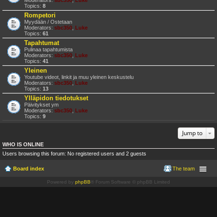
Moderators:
sbc350
,
Luke
Topics:
8
Rompetori
Myydään / Ostetaan
Moderators:
sbc350
,
Luke
Topics:
61
Tapahtumat
Pulinaa tapahtumista
Moderators:
sbc350
,
Luke
Topics:
41
Yleinen
Youtube videot, linkit ja muu yleinen keskustelu
Moderators:
sbc350
,
Luke
Topics:
13
Ylläpidon tiedotukset
Päivitykset ym
Moderators:
sbc350
,
Luke
Topics:
9
Jump to
WHO IS ONLINE
Users browsing this forum: No registered users and 2 guests
Board index
The team
Powered by
phpBB
® Forum Software © phpBB Limited