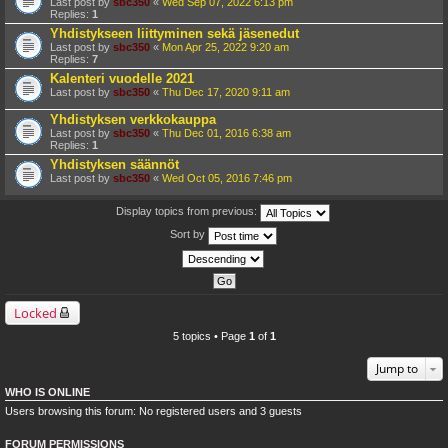
Last post by
sbc350
«
Wed Sep 07, 2022 6:13 pm
Replies:
1
Yhdistykseen liittyminen sekä jäsenedut
Last post by
sbc350
«
Mon Apr 25, 2022 9:20 am
Replies:
7
Kalenteri vuodelle 2021
Last post by
sbc350
«
Thu Dec 17, 2020 9:11 am
Yhdistyksen verkkokauppa
Last post by
sbc350
«
Thu Dec 01, 2016 6:38 am
Replies:
1
Yhdistyksen säännöt
Last post by
sbc350
«
Wed Oct 05, 2016 7:46 pm
Display topics from previous:
Sort by
Locked
5 topics • Page
1
of
1
Jump to
WHO IS ONLINE
Users browsing this forum: No registered users and 3 guests
FORUM PERMISSIONS