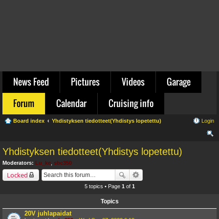
News Feed
Pictures
Videos
Garage
Forum
Calendar
Cruising info
Board index
Yhdistyksen tiedotteet(Yhdistys lopetettu)
Login
ear
Yhdistyksen tiedotteet(Yhdistys lopetettu)
ch
Moderators:
Lu_ke
,
sbc350
Locked
5 topics • Page
1
of
1
Topics
20V juhlapaidat