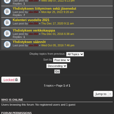
Last post by
sbc350
«
Wed Sep 07, 2022 6:13 pm
Replies:
1
Yhdistykseen liittyminen sekä jäsenedut
Last post by
sbc350
«
Mon Apr 25, 2022 9:20 am
Replies:
7
Kalenteri vuodelle 2021
Last post by
sbc350
«
Thu Dec 17, 2020 9:11 am
Yhdistyksen verkkokauppa
Last post by
sbc350
«
Thu Dec 01, 2016 6:38 am
Replies:
1
Yhdistyksen säännöt
Last post by
sbc350
«
Wed Oct 05, 2016 7:46 pm
Display topics from previous:
Sort by
Locked
5 topics • Page
1
of
1
Jump to
WHO IS ONLINE
Users browsing this forum: No registered users and 1 guest
FORUM PERMISSIONS