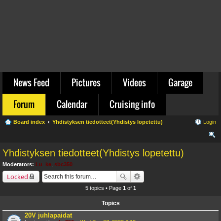
News Feed
Pictures
Videos
Garage
Forum
Calendar
Cruising info
Board index
Yhdistyksen tiedotteet(Yhdistys lopetettu)
Login
ear
Yhdistyksen tiedotteet(Yhdistys lopetettu)
ch
Moderators:
Lu_ke
,
sbc350
Locked
5 topics • Page
1
of
1
Topics
20V juhlapaidat