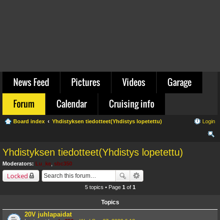
News Feed
Pictures
Videos
Garage
Forum
Calendar
Cruising info
Board index
Yhdistyksen tiedotteet(Yhdistys lopetettu)
Login
ear
Yhdistyksen tiedotteet(Yhdistys lopetettu)
ch
Moderators:
Lu_ke
,
sbc350
Locked
5 topics • Page
1
of
1
Topics
20V juhlapaidat