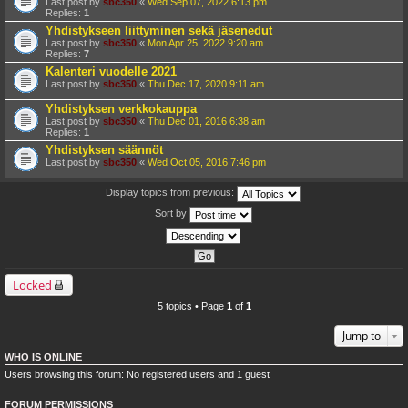
Last post by
sbc350
«
Wed Sep 07, 2022 6:13 pm
Replies:
1
Yhdistykseen liittyminen sekä jäsenedut
Last post by
sbc350
«
Mon Apr 25, 2022 9:20 am
Replies:
7
Kalenteri vuodelle 2021
Last post by
sbc350
«
Thu Dec 17, 2020 9:11 am
Yhdistyksen verkkokauppa
Last post by
sbc350
«
Thu Dec 01, 2016 6:38 am
Replies:
1
Yhdistyksen säännöt
Last post by
sbc350
«
Wed Oct 05, 2016 7:46 pm
Display topics from previous:
Sort by
Locked
5 topics • Page
1
of
1
Jump to
WHO IS ONLINE
Users browsing this forum: No registered users and 1 guest
FORUM PERMISSIONS