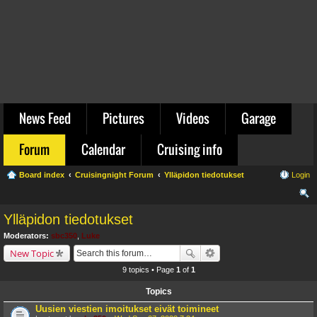
News Feed
Pictures
Videos
Garage
Forum
Calendar
Cruising info
Board index
Cruisingnight Forum
Ylläpidon tiedotukset
Login
ear
Ylläpidon tiedotukset
ch
Moderators:
sbc350
,
Luke
New Topic
9 topics • Page
1
of
1
Topics
Uusien viestien imoitukset eivät toimineet