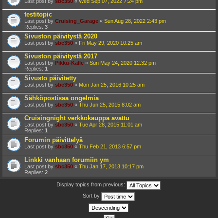
Last post by
sbc350
«
Wed Sep 07, 2022 7:24 pm
testitopic
Last post by
Cruising_Garage
«
Sun Aug 28, 2022 2:43 pm
Replies:
3
Sivuston päivitystä 2020
Last post by
sbc350
«
Fri May 29, 2020 10:25 am
Sivuston päivitystä 2017
Last post by
Pikku-Kalle
«
Sun May 24, 2020 12:32 pm
Replies:
1
Sivusto päivitetty
Last post by
sbc350
«
Mon Jan 25, 2016 10:25 am
Sähköpostisaa ongelmia
Last post by
sbc350
«
Thu Jun 25, 2015 8:02 am
Cruisingnight verkkokauppa avattu
Last post by
sbc350
«
Tue Apr 28, 2015 11:01 am
Replies:
1
Forumin päivittelyä
Last post by
sbc350
«
Thu Feb 21, 2013 6:57 pm
Linkki vanhaan forumiin ym
Last post by
sbc350
«
Thu Jan 17, 2013 10:17 pm
Replies:
2
Display topics from previous:
Sort by