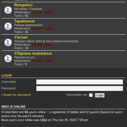
Rompetori
Myydään / Ostetaan
Moderators:
sbc350
,
Luke
Topics:
61
Tapahtumat
Pulinaa tapahtumista
Moderators:
sbc350
,
Luke
Topics:
41
Yleinen
Youtube videot, linkit ja muu yleinen keskustelu
Moderators:
sbc350
,
Luke
Topics:
13
Ylläpidon tiedotukset
Päivitykset ym
Moderators:
sbc350
,
Luke
Topics:
9
LOGIN
Username:
Password:
I forgot my password
Remember me
WHO IS ONLINE
In total there are
53
users online :: 1 registered, 0 hidden and 52 guests (based on users
active over the past 5 minutes)
Most users ever online was
1312
on Thu Jan 29, 2026 7:08 pm