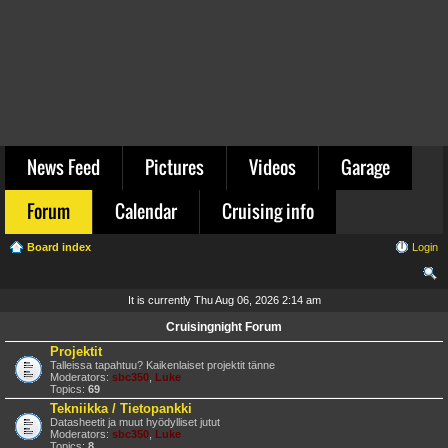
News Feed
Pictures
Videos
Garage
Forum
Calendar
Cruising info
Board index
Login
ear
It is currently Thu Aug 06, 2026 2:14 am
ch
Cruisingnight Forum
Projektit
Talleissa tapahtuu? Kaikenlaiset projektit tänne
Moderators:
sbc350
,
Luke
Topics:
69
Tekniikka / Tietopankki
Datasheetit ja muut hyödylliset jutut
Moderators:
sbc350
,
Luke
Topics:
8