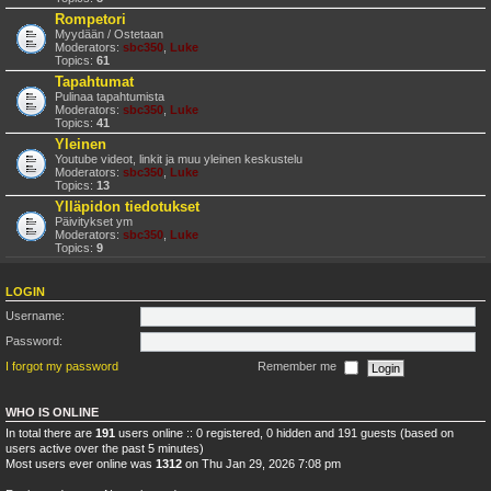
Rompetori
Myydään / Ostetaan
Moderators:
sbc350
,
Luke
Topics:
61
Tapahtumat
Pulinaa tapahtumista
Moderators:
sbc350
,
Luke
Topics:
41
Yleinen
Youtube videot, linkit ja muu yleinen keskustelu
Moderators:
sbc350
,
Luke
Topics:
13
Ylläpidon tiedotukset
Päivitykset ym
Moderators:
sbc350
,
Luke
Topics:
9
LOGIN
Username:
Password:
I forgot my password
Remember me
WHO IS ONLINE
In total there are
191
users online :: 0 registered, 0 hidden and 191 guests (based on
users active over the past 5 minutes)
Most users ever online was
1312
on Thu Jan 29, 2026 7:08 pm