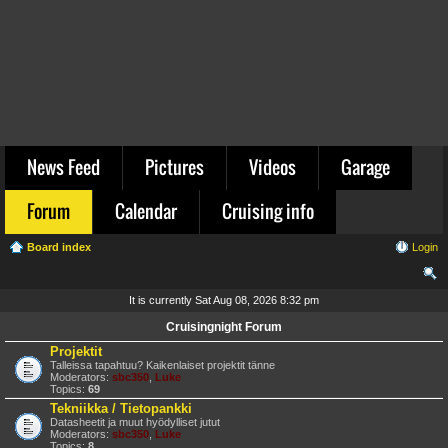
News Feed
Pictures
Videos
Garage
Forum
Calendar
Cruising info
Board index
Login
ear
It is currently Sat Aug 08, 2026 8:32 pm
ch
Cruisingnight Forum
Projektit
Talleissa tapahtuu? Kaikenlaiset projektit tänne
Moderators:
sbc350
,
Luke
Topics:
69
Tekniikka / Tietopankki
Datasheetit ja muut hyödylliset jutut
Moderators:
sbc350
,
Luke
Topics:
8