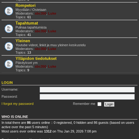
Rompetori
Myydään / Ostetaan
Moderators:
sbc350
,
Luke
Topics:
61
Tapahtumat
Pulinaa tapahtumista
Moderators:
sbc350
,
Luke
Topics:
41
Yleinen
Youtube videot, linkit ja muu yleinen keskustelu
Moderators:
sbc350
,
Luke
Topics:
13
Ylläpidon tiedotukset
Päivitykset ym
Moderators:
sbc350
,
Luke
Topics:
9
LOGIN
Username:
Password:
I forgot my password
Remember me
WHO IS ONLINE
In total there are
86
users online :: 0 registered, 0 hidden and 86 guests (based on users
active over the past 5 minutes)
Most users ever online was
1312
on Thu Jan 29, 2026 7:08 pm