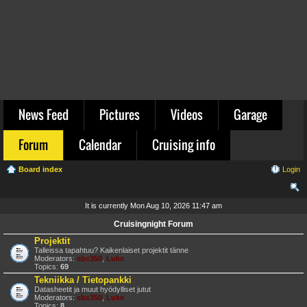
News Feed
Pictures
Videos
Garage
Forum
Calendar
Cruising info
Board index
Login
ear
It is currently Mon Aug 10, 2026 11:47 am
ch
Cruisingnight Forum
Projektit
Talleissa tapahtuu? Kaikenlaiset projektit tänne
Moderators:
sbc350
,
Luke
Topics:
69
Tekniikka / Tietopankki
Datasheetit ja muut hyödylliset jutut
Moderators:
sbc350
,
Luke
Topics:
8