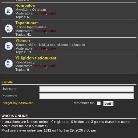
Rompetori
Myydään / Ostetaan
Moderators:
sbc350
,
Luke
Topics:
61
Tapahtumat
Pulinaa tapahtumista
Moderators:
sbc350
,
Luke
Topics:
41
Yleinen
Youtube videot, linkit ja muu yleinen keskustelu
Moderators:
sbc350
,
Luke
Topics:
13
Ylläpidon tiedotukset
Päivitykset ym
Moderators:
sbc350
,
Luke
Topics:
9
LOGIN
Username:
Password:
I forgot my password
Remember me
WHO IS ONLINE
In total there are
3
users online :: 0 registered, 0 hidden and 3 guests (based on users
active over the past 5 minutes)
Most users ever online was
1312
on Thu Jan 29, 2026 7:08 pm