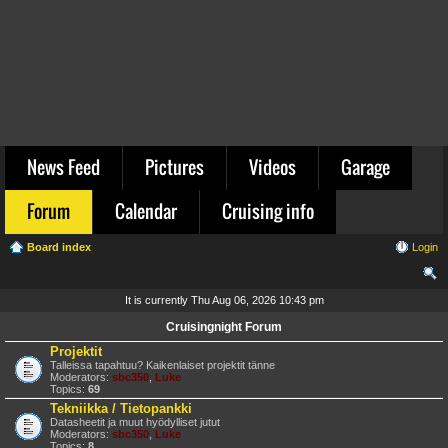
News Feed
Pictures
Videos
Garage
Forum
Calendar
Cruising info
Board index
Login
ear
It is currently Thu Aug 06, 2026 10:43 pm
ch
Cruisingnight Forum
Projektit
Talleissa tapahtuu? Kaikenlaiset projektit tänne
Moderators:
sbc350
,
Luke
Topics:
69
Tekniikka / Tietopankki
Datasheetit ja muut hyödylliset jutut
Moderators:
sbc350
,
Luke
Topics:
8