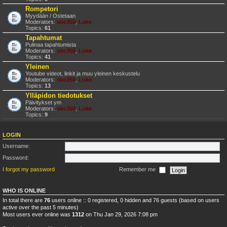
Rompetori
Myydään / Ostetaan
Moderators:
sbc350
,
Luke
Topics:
61
Tapahtumat
Pulinaa tapahtumista
Moderators:
sbc350
,
Luke
Topics:
41
Yleinen
Youtube videot, linkit ja muu yleinen keskustelu
Moderators:
sbc350
,
Luke
Topics:
13
Ylläpidon tiedotukset
Päivitykset ym
Moderators:
sbc350
,
Luke
Topics:
9
LOGIN
Username:
Password:
I forgot my password
Remember me
WHO IS ONLINE
In total there are
76
users online :: 0 registered, 0 hidden and 76 guests (based on users
active over the past 5 minutes)
Most users ever online was
1312
on Thu Jan 29, 2026 7:08 pm