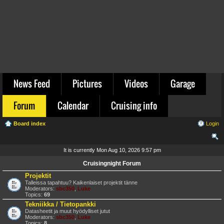
News Feed
Pictures
Videos
Garage
Forum
Calendar
Cruising info
Board index
Login
ear
It is currently Mon Aug 10, 2026 9:57 pm
ch
Cruisingnight Forum
Projektit
Talleissa tapahtuu? Kaikenlaiset projektit tänne
Moderators:
sbc350
,
Luke
Topics:
69
Tekniikka / Tietopankki
Datasheetit ja muut hyödylliset jutut
Moderators:
sbc350
,
Luke
Topics:
8