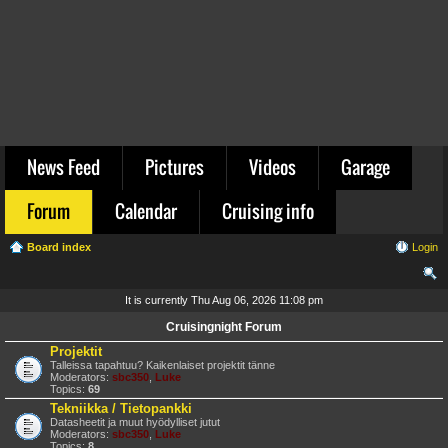
News Feed
Pictures
Videos
Garage
Forum
Calendar
Cruising info
Board index
Login
ear
It is currently Thu Aug 06, 2026 11:08 pm
ch
Cruisingnight Forum
Projektit
Talleissa tapahtuu? Kaikenlaiset projektit tänne
Moderators:
sbc350
,
Luke
Topics:
69
Tekniikka / Tietopankki
Datasheetit ja muut hyödylliset jutut
Moderators:
sbc350
,
Luke
Topics:
8