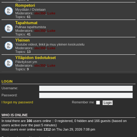
Rompetori
Myydään / Ostetaan
Moderators:
sbc350
,
Luke
Topics:
61
Tapahtumat
Pulinaa tapahtumista
Moderators:
sbc350
,
Luke
Topics:
41
Yleinen
Youtube videot, linkit ja muu yleinen keskustelu
Moderators:
sbc350
,
Luke
Topics:
13
Ylläpidon tiedotukset
Päivitykset ym
Moderators:
sbc350
,
Luke
Topics:
9
LOGIN
Username:
Password:
I forgot my password
Remember me
WHO IS ONLINE
In total there are
166
users online :: 0 registered, 0 hidden and 166 guests (based on
users active over the past 5 minutes)
Most users ever online was
1312
on Thu Jan 29, 2026 7:08 pm