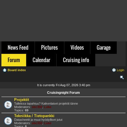
News Feed
Pictures
Videos
Garage
Forum
Calendar
Cruising info
Board index
Login
ear
It is currently Fri Aug 07, 2026 3:40 pm
ch
Cruisingnight Forum
Projektit
Talleissa tapahtuu? Kaikenlaiset projektit tänne
Moderators:
sbc350
,
Luke
Topics:
69
Tekniikka / Tietopankki
Datasheetit ja muut hyödylliset jutut
Moderators:
sbc350
,
Luke
Topics:
8