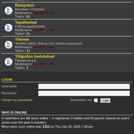
Rompetori
Myydään / Ostetaan
Moderators:
sbc350
,
Luke
Topics:
61
Tapahtumat
Pulinaa tapahtumista
Moderators:
sbc350
,
Luke
Topics:
41
Yleinen
Youtube videot, linkit ja muu yleinen keskustelu
Moderators:
sbc350
,
Luke
Topics:
13
Ylläpidon tiedotukset
Päivitykset ym
Moderators:
sbc350
,
Luke
Topics:
9
LOGIN
Username:
Password:
I forgot my password
Remember me
WHO IS ONLINE
In total there are
53
users online :: 0 registered, 0 hidden and 53 guests (based on users
active over the past 5 minutes)
Most users ever online was
1312
on Thu Jan 29, 2026 7:08 pm