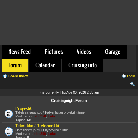
News Feed
Pictures
Videos
Garage
Forum
Calendar
Cruising info
Board index
Login
ear
It is currently Thu Aug 06, 2026 2:55 am
ch
Cruisingnight Forum
Projektit
Talleissa tapahtuu? Kaikenlaiset projektit tänne
Moderators:
sbc350
,
Luke
Topics:
69
Tekniikka / Tietopankki
Datasheetit ja muut hyödylliset jutut
Moderators:
sbc350
,
Luke
Topics:
8