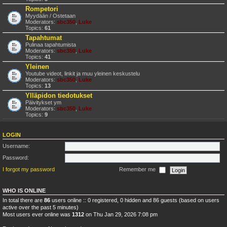
Rompetori
Myydään / Ostetaan
Moderators:
sbc350
,
Luke
Topics:
61
Tapahtumat
Pulinaa tapahtumista
Moderators:
sbc350
,
Luke
Topics:
41
Yleinen
Youtube videot, linkit ja muu yleinen keskustelu
Moderators:
sbc350
,
Luke
Topics:
13
Ylläpidon tiedotukset
Päivitykset ym
Moderators:
sbc350
,
Luke
Topics:
9
LOGIN
Username:
Password:
I forgot my password
Remember me
WHO IS ONLINE
In total there are
86
users online :: 0 registered, 0 hidden and 86 guests (based on users
active over the past 5 minutes)
Most users ever online was
1312
on Thu Jan 29, 2026 7:08 pm