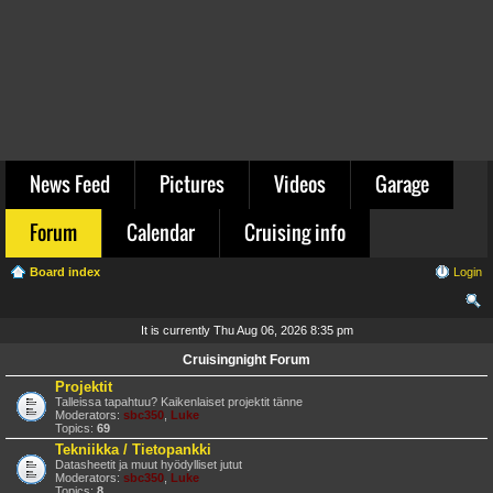
News Feed
Pictures
Videos
Garage
Forum
Calendar
Cruising info
Board index
Login
ear
It is currently Thu Aug 06, 2026 8:35 pm
ch
Cruisingnight Forum
Projektit
Talleissa tapahtuu? Kaikenlaiset projektit tänne
Moderators:
sbc350
,
Luke
Topics:
69
Tekniikka / Tietopankki
Datasheetit ja muut hyödylliset jutut
Moderators:
sbc350
,
Luke
Topics:
8