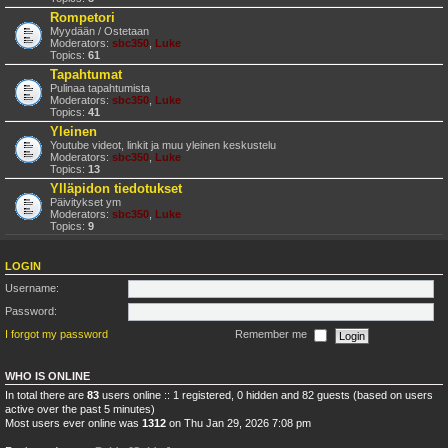
Rompetori
Myydään / Ostetaan
Moderators:
sbc350
,
Luke
Topics:
61
Tapahtumat
Pulinaa tapahtumista
Moderators:
sbc350
,
Luke
Topics:
41
Yleinen
Youtube videot, linkit ja muu yleinen keskustelu
Moderators:
sbc350
,
Luke
Topics:
13
Ylläpidon tiedotukset
Päivitykset ym
Moderators:
sbc350
,
Luke
Topics:
9
LOGIN
Username:
Password:
I forgot my password
Remember me
WHO IS ONLINE
In total there are
83
users online :: 1 registered, 0 hidden and 82 guests (based on users
active over the past 5 minutes)
Most users ever online was
1312
on Thu Jan 29, 2026 7:08 pm