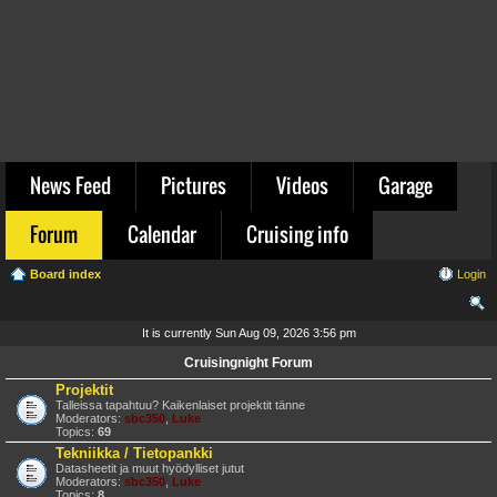
News Feed
Pictures
Videos
Garage
Forum
Calendar
Cruising info
Board index
Login
ear
It is currently Sun Aug 09, 2026 3:56 pm
ch
Cruisingnight Forum
Projektit
Talleissa tapahtuu? Kaikenlaiset projektit tänne
Moderators:
sbc350
,
Luke
Topics:
69
Tekniikka / Tietopankki
Datasheetit ja muut hyödylliset jutut
Moderators:
sbc350
,
Luke
Topics:
8