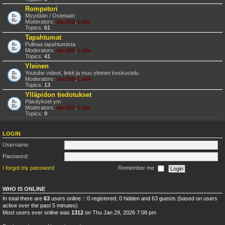
Rompetori
Myydään / Ostetaan
Moderators:
sbc350
,
Luke
Topics:
61
Tapahtumat
Pulinaa tapahtumista
Moderators:
sbc350
,
Luke
Topics:
41
Yleinen
Youtube videot, linkit ja muu yleinen keskustelu
Moderators:
sbc350
,
Luke
Topics:
13
Ylläpidon tiedotukset
Päivitykset ym
Moderators:
sbc350
,
Luke
Topics:
9
LOGIN
Username:
Password:
I forgot my password
Remember me
WHO IS ONLINE
In total there are
63
users online :: 0 registered, 0 hidden and 63 guests (based on users
active over the past 5 minutes)
Most users ever online was
1312
on Thu Jan 29, 2026 7:08 pm